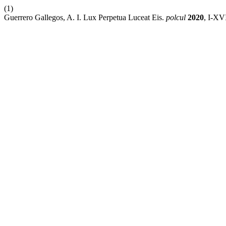
(1)
Guerrero Gallegos, A. I. Lux Perpetua Luceat Eis.
polcul
2020
, I-XV