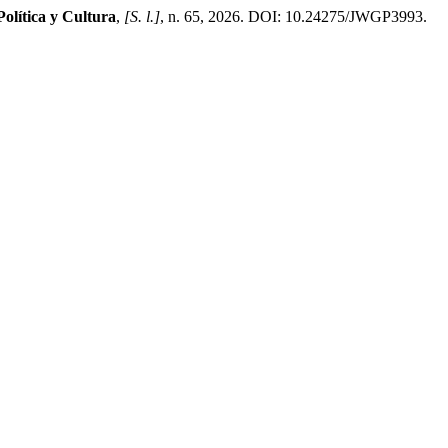
Política y Cultura
,
[S. l.]
, n. 65, 2026. DOI: 10.24275/JWGP3993.