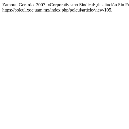
Zamora, Gerardo. 2007. «Corporativismo Sindical: ¿institución Sin F
https://polcul.xoc.uam.mx/index.php/polcul/article/view/105.