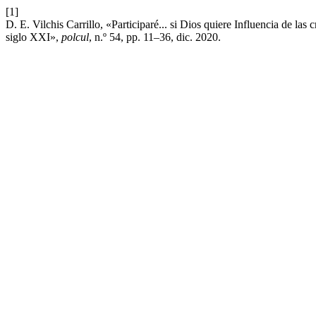
[1]
D. E. Vilchis Carrillo, «Participaré... si Dios quiere Influencia de las 
siglo XXI»,
polcul
, n.º 54, pp. 11–36, dic. 2020.