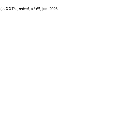
siglo XXI?»,
polcul
, n.º 65, jun. 2026.