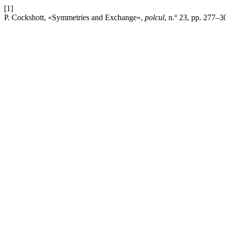
[1]
P. Cockshott, «Symmetries and Exchange»,
polcul
, n.º 23, pp. 277–3