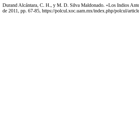
Durand Alcántara, C. H., y M. D. Silva Maldonado. «Los Indios Ant
de 2011, pp. 67-85, https://polcul.xoc.uam.mx/index.php/polcul/articl