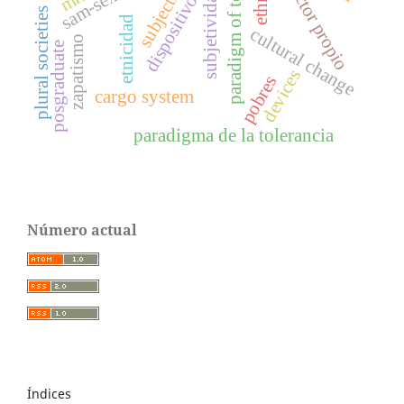
paradigm of tolerance
subjectivity
vector propio
dispositivos
subjetividad
plural societies
etnicidad
cultural change
zapatismo
posgraduate
devices
pobres
cargo system
paradigma de la tolerancia
Número actual
Índices