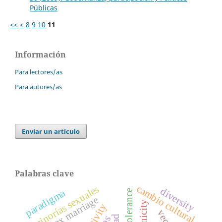
Públicas
<<
<
8
9
10
11
Información
Para lectores/as
Para autores/as
Enviar un artículo
Palabras clave
cambio cultural
minorías sexuales
diversity
paradigma
sam-sex marriage
ethnicity