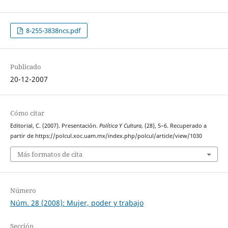
8-255-3838ncs.pdf
Publicado
20-12-2007
Cómo citar
Editorial, C. (2007). Presentación.
Política Y Cultura
, (28), 5–6. Recuperado a
partir de https://polcul.xoc.uam.mx/index.php/polcul/article/view/1030
Más formatos de cita
Número
Núm. 28 (2008): Mujer, poder y trabajo
Sección