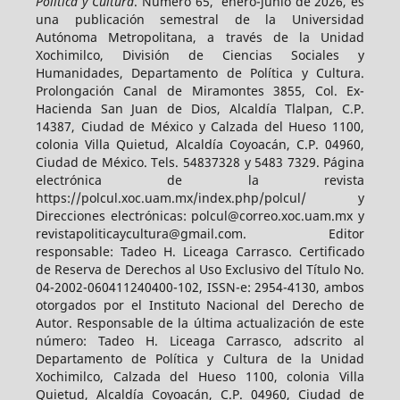
Política y Cultura
. Número 65, enero-junio de 2026, es
una publicación semestral de la Universidad
Autónoma Metropolitana, a través de la Unidad
Xochimilco, División de Ciencias Sociales y
Humanidades, Departamento de Política y Cultura.
Prolongación Canal de Miramontes 3855, Col. Ex-
Hacienda San Juan de Dios, Alcaldía Tlalpan, C.P.
14387, Ciudad de México y Calzada del Hueso 1100,
colonia Villa Quietud, Alcaldía Coyoacán, C.P. 04960,
Ciudad de México. Tels. 54837328 y 5483 7329. Página
electrónica de la revista
https://polcul.xoc.uam.mx/index.php/polcul/ y
Direcciones electrónicas: polcul@correo.xoc.uam.mx y
revistapoliticaycultura@gmail.com. Editor
responsable: Tadeo H. Liceaga Carrasco. Certificado
de Reserva de Derechos al Uso Exclusivo del Título No.
04-2002-060411240400-102, ISSN-e: 2954-4130, ambos
otorgados por el Instituto Nacional del Derecho de
Autor. Responsable de la última actualización de este
número: Tadeo H. Liceaga Carrasco, adscrito al
Departamento de Política y Cultura de la Unidad
Xochimilco, Calzada del Hueso 1100, colonia Villa
Quietud, Alcaldía Coyoacán, C.P. 04960, Ciudad de