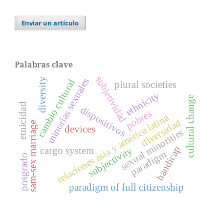
Enviar un artículo
Palabras clave
subjetividad
minorías sexuales
diversity
cambio cultural
plural societies
ethnicity
cultural change
etnicidad
dispositivos
pobres
relaciones asia y américa latina
diversidad
sam-sex marriage
devices
sexual minorities
handicap
subjectivity
cargo system
paradigm
posgrado
paradigm of full citizenship