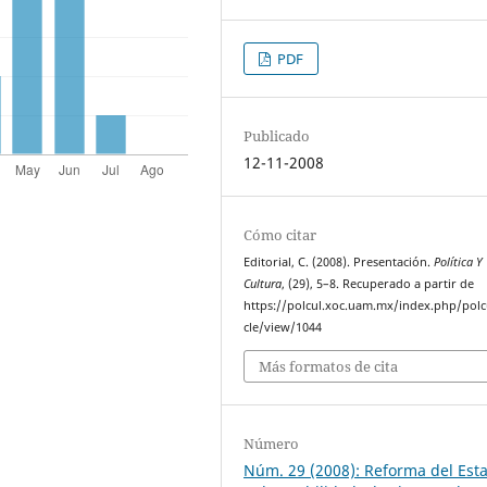
PDF
Publicado
12-11-2008
Cómo citar
Editorial, C. (2008). Presentación.
Política Y
Cultura
, (29), 5–8. Recuperado a partir de
https://polcul.xoc.uam.mx/index.php/polcu
cle/view/1044
Más formatos de cita
Número
Núm. 29 (2008): Reforma del Est