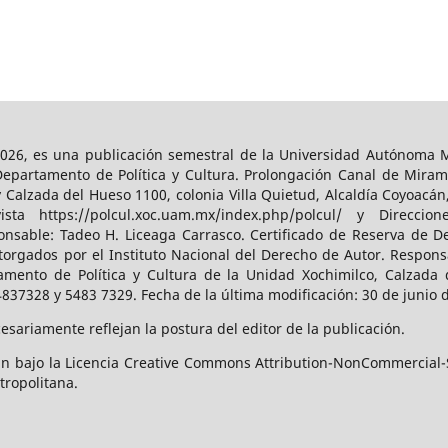
026, es una publicación semestral de la Universidad Autónoma Me
Departamento de Política y Cultura. Prolongación Canal de Miram
y Calzada del Hueso 1100, colonia Villa Quietud, Alcaldía Coyoacán
a https://polcul.xoc.uam.mx/index.php/polcul/ y Direccion
onsable: Tadeo H. Liceaga Carrasco. Certificado de Reserva de De
orgados por el Instituto Nacional del Derecho de Autor. Responsa
amento de Política y Cultura de la Unidad Xochimilco, Calzada d
4837328 y 5483 7329. Fecha de la última modificación: 30 de junio 
sariamente reflejan la postura del editor de la publicación.
n bajo la Licencia Creative Commons Attribution-NonCommercial-S
tropolitana.