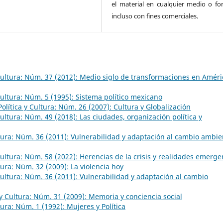
el material en cualquier medio o fo
incluso con fines comerciales.
 Cultura: Núm. 37 (2012): Medio siglo de transformaciones en Améri
 Cultura: Núm. 5 (1995): Sistema político mexicano
Política y Cultura: Núm. 26 (2007): Cultura y Globalización
 Cultura: Núm. 49 (2018): Las ciudades, organización política y
ltura: Núm. 36 (2011): Vulnerabilidad y adaptación al cambio ambie
 Cultura: Núm. 58 (2022): Herencias de la crisis y realidades emerge
ltura: Núm. 32 (2009): La violencia hoy
 Cultura: Núm. 36 (2011): Vulnerabilidad y adaptación al cambio
 y Cultura: Núm. 31 (2009): Memoria y conciencia social
ltura: Núm. 1 (1992): Mujeres y Política