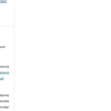
poder
tura
encia
mons
ual
adores
rmite
rrollar