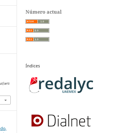
Número actual
Índices
l/arti
ado,