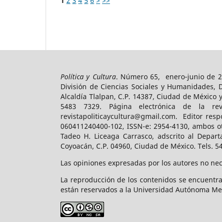
1
2
3
4
5
6
>
>>
Política y Cultura
. Número 65, enero-junio de 2
División de Ciencias Sociales y Humanidades, 
Alcaldía Tlalpan, C.P. 14387, Ciudad de México 
5483 7329. Página electrónica de la revist
revistapoliticaycultura@gmail.com. Editor resp
060411240400-102, ISSN-e: 2954-4130, ambos ot
Tadeo H. Liceaga Carrasco, adscrito al Depart
Coyoacán, C.P. 04960, Ciudad de México. Tels. 5
Las opiniones expresadas por los autores no nece
La reproducción de los contenidos se encuentra
están reservados a la Universidad Autónoma Me