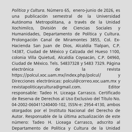
Política y Cultura
. Número 65, enero-junio de 2026, es
una publicación semestral de la Universidad
Autónoma Metropolitana, a través de la Unidad
Xochimilco, División de Ciencias Sociales y
Humanidades, Departamento de Política y Cultura.
Prolongación Canal de Miramontes 3855, Col. Ex-
Hacienda San Juan de Dios, Alcaldía Tlalpan, C.P.
14387, Ciudad de México y Calzada del Hueso 1100,
colonia Villa Quietud, Alcaldía Coyoacán, C.P. 04960,
Ciudad de México. Tels. 54837328 y 5483 7329. Página
electrónica de la revista
https://polcul.xoc.uam.mx/index.php/polcul/ y
Direcciones electrónicas: polcul@correo.xoc.uam.mx y
revistapoliticaycultura@gmail.com. Editor
responsable: Tadeo H. Liceaga Carrasco. Certificado
de Reserva de Derechos al Uso Exclusivo del Título No.
04-2002-060411240400-102, ISSN-e: 2954-4130, ambos
otorgados por el Instituto Nacional del Derecho de
Autor. Responsable de la última actualización de este
número: Tadeo H. Liceaga Carrasco, adscrito al
Departamento de Política y Cultura de la Unidad