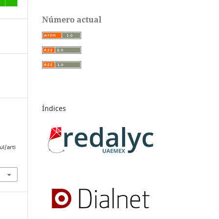
Número actual
Índices
l/arti