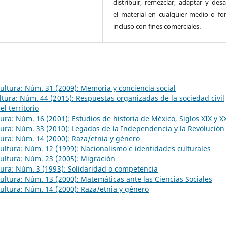
distribuir, remezclar, adaptar y desa
el material en cualquier medio o fo
incluso con fines comerciales.
 Cultura: Núm. 31 (2009): Memoria y conciencia social
ultura: Núm. 44 (2015): Respuestas organizadas de la sociedad civil
el territorio
ltura: Núm. 16 (2001): Estudios de historia de México, Siglos XIX y X
ltura: Núm. 33 (2010): Legados de la Independencia y la Revolución
ltura: Núm. 14 (2000): Raza/etnia y género
 Cultura: Núm. 12 (1999): Nacionalismo e identidades culturales
 Cultura: Núm. 23 (2005): Migración
ltura: Núm. 3 (1993): Solidaridad o competencia
 Cultura: Núm. 13 (2000): Matemáticas ante las Ciencias Sociales
 Cultura: Núm. 14 (2000): Raza/etnia y género