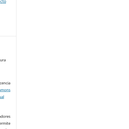
ecto
tura
encia
mons
ual
adores
rmite