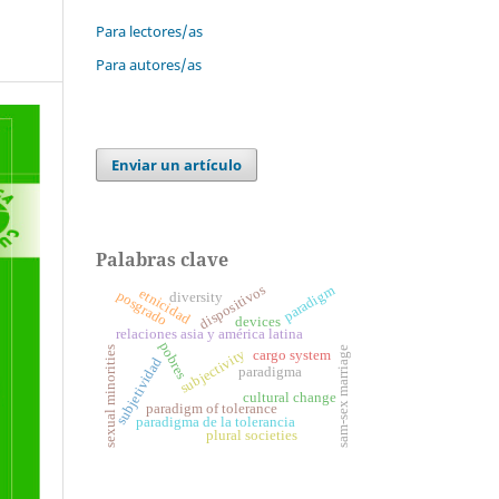
Para lectores/as
Para autores/as
Enviar un artículo
Palabras clave
dispositivos
paradigm
etnicidad
posgrado
diversity
devices
relaciones asia y américa latina
pobres
sexual minorities
sam-sex marriage
subjectivity
cargo system
subjetividad
paradigma
cultural change
paradigm of tolerance
paradigma de la tolerancia
plural societies