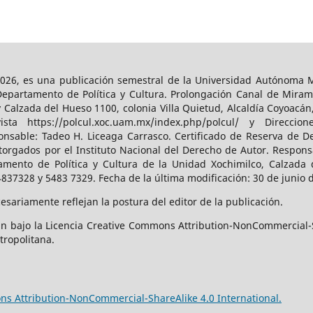
026, es una publicación semestral de la Universidad Autónoma Me
Departamento de Política y Cultura. Prolongación Canal de Miram
y Calzada del Hueso 1100, colonia Villa Quietud, Alcaldía Coyoacán
a https://polcul.xoc.uam.mx/index.php/polcul/ y Direccion
onsable: Tadeo H. Liceaga Carrasco. Certificado de Reserva de De
orgados por el Instituto Nacional del Derecho de Autor. Responsa
amento de Política y Cultura de la Unidad Xochimilco, Calzada d
4837328 y 5483 7329. Fecha de la última modificación: 30 de junio 
sariamente reflejan la postura del editor de la publicación.
n bajo la Licencia Creative Commons Attribution-NonCommercial-S
tropolitana.
s Attribution-NonCommercial-ShareAlike 4.0 International.