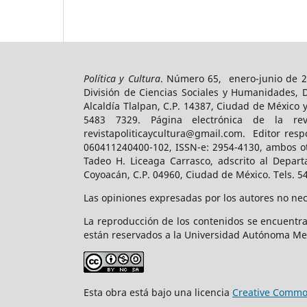
Política y Cultura
. Número 65, enero-junio de 2
División de Ciencias Sociales y Humanidades, 
Alcaldía Tlalpan, C.P. 14387, Ciudad de México 
5483 7329. Página electrónica de la revist
revistapoliticaycultura@gmail.com. Editor resp
060411240400-102, ISSN-e: 2954-4130, ambos ot
Tadeo H. Liceaga Carrasco, adscrito al Depart
Coyoacán, C.P. 04960, Ciudad de México. Tels. 5
Las opiniones expresadas por los autores no nece
La reproducción de los contenidos se encuentra
están reservados a la Universidad Autónoma Me
Esta obra está bajo una licencia
Creative Common