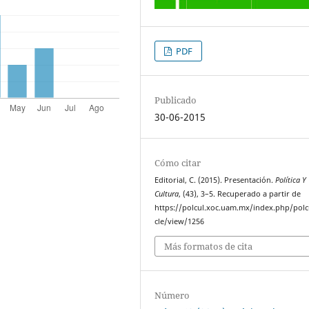
PDF
Publicado
30-06-2015
Cómo citar
Editorial, C. (2015). Presentación.
Política Y
Cultura
, (43), 3–5. Recuperado a partir de
https://polcul.xoc.uam.mx/index.php/polcu
cle/view/1256
Más formatos de cita
Número