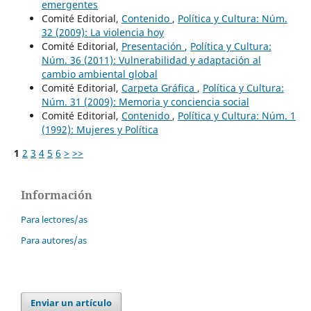
emergentes
Comité Editorial,
Contenido
,
Política y Cultura: Núm.
32 (2009): La violencia hoy
Comité Editorial,
Presentación
,
Política y Cultura:
Núm. 36 (2011): Vulnerabilidad y adaptación al
cambio ambiental global
Comité Editorial,
Carpeta Gráfica
,
Política y Cultura:
Núm. 31 (2009): Memoria y conciencia social
Comité Editorial,
Contenido
,
Política y Cultura: Núm. 1
(1992): Mujeres y Política
1
2
3
4
5
6
>
>>
Información
Para lectores/as
Para autores/as
Enviar un artículo