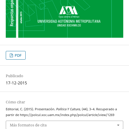
PDF
Publicado
17-12-2015
Cómo citar
Editorial, C. (2015). Presentación.
Política Y Cultura
, (44), 3–4. Recuperado a
partir de https://polcul.xoc.uam.mx/index.php/polcul/article/view/1269
Más formatos de cita