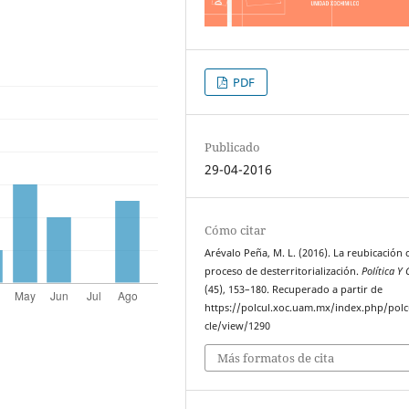
PDF
Publicado
29-04-2016
Cómo citar
Arévalo Peña, M. L. (2016). La reubicación
proceso de desterritorialización.
Política Y 
(45), 153–180. Recuperado a partir de
https://polcul.xoc.uam.mx/index.php/polcu
cle/view/1290
Más formatos de cita