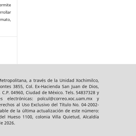
rmite
rrollar
rmato,
tropolitana, a través de la Unidad Xochimilco,
ontes 3855, Col. Ex-Hacienda San Juan de Dios,
, C.P. 04960, Ciudad de México. Tels. 54837328 y
es electrónicas: polcul@correo.xoc.uam.mx y
rechos al Uso Exclusivo del Título No. 04-2002-
ble de la última actualización de este número:
el Hueso 1100, colonia Villa Quietud, Alcaldía
de 2026.