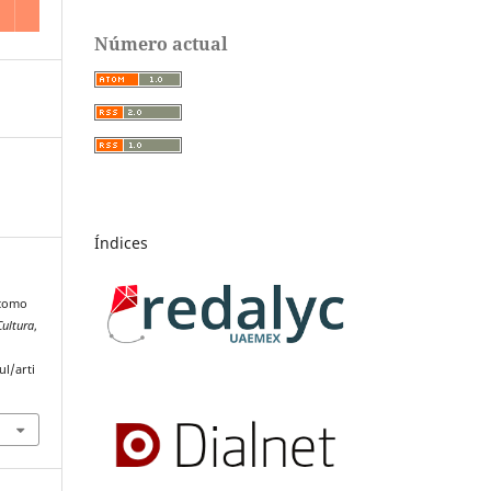
Número actual
Índices
 como
Cultura
,
l/arti