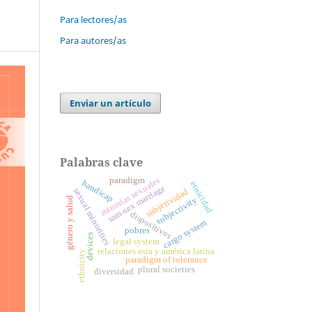
Para lectores/as
Para autores/as
Enviar un artículo
Palabras clave
minorías sexuales
paradigm
handicap
etnicidad
sam-sex marriage
sexual minorities
subjetividad
género y salud
subjectivity
dispositivos
cargo system
pobres
devices
legal system
relaciones asia y américa latina
ethnicity
paradigm of tolerance
plural societies
diversidad