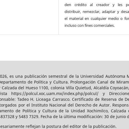
den crédito al creador y les pe
distribuir, remezclar, adaptar y desa
el material en cualquier medio o fo
incluso con fines comerciales.
026, es una publicación semestral de la Universidad Autónoma Me
Departamento de Política y Cultura. Prolongación Canal de Miram
y Calzada del Hueso 1100, colonia Villa Quietud, Alcaldía Coyoacán
a https://polcul.xoc.uam.mx/index.php/polcul/ y Direccion
onsable: Tadeo H. Liceaga Carrasco. Certificado de Reserva de De
orgados por el Instituto Nacional del Derecho de Autor. Responsa
amento de Política y Cultura de la Unidad Xochimilco, Calzada d
4837328 y 5483 7329. Fecha de la última modificación: 30 de junio 
sariamente reflejan la postura del editor de la publicación.