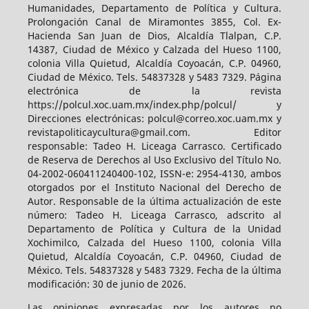
Humanidades, Departamento de Política y Cultura.
Prolongación Canal de Miramontes 3855, Col. Ex-
Hacienda San Juan de Dios, Alcaldía Tlalpan, C.P.
14387, Ciudad de México y Calzada del Hueso 1100,
colonia Villa Quietud, Alcaldía Coyoacán, C.P. 04960,
Ciudad de México. Tels. 54837328 y 5483 7329. Página
electrónica de la revista
https://polcul.xoc.uam.mx/index.php/polcul/ y
Direcciones electrónicas: polcul@correo.xoc.uam.mx y
revistapoliticaycultura@gmail.com. Editor
responsable: Tadeo H. Liceaga Carrasco. Certificado
de Reserva de Derechos al Uso Exclusivo del Título No.
04-2002-060411240400-102, ISSN-e: 2954-4130, ambos
otorgados por el Instituto Nacional del Derecho de
Autor. Responsable de la última actualización de este
número: Tadeo H. Liceaga Carrasco, adscrito al
Departamento de Política y Cultura de la Unidad
Xochimilco, Calzada del Hueso 1100, colonia Villa
Quietud, Alcaldía Coyoacán, C.P. 04960, Ciudad de
México. Tels. 54837328 y 5483 7329. Fecha de la última
modificación: 30 de junio de 2026.
Las opiniones expresadas por los autores no