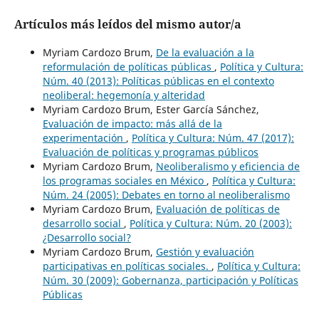
Artículos más leídos del mismo autor/a
Myriam Cardozo Brum,
De la evaluación a la
reformulación de políticas públicas
,
Política y Cultura:
Núm. 40 (2013): Políticas públicas en el contexto
neoliberal: hegemonía y alteridad
Myriam Cardozo Brum, Ester García Sánchez,
Evaluación de impacto: más allá de la
experimentación
,
Política y Cultura: Núm. 47 (2017):
Evaluación de políticas y programas públicos
Myriam Cardozo Brum,
Neoliberalismo y eficiencia de
los programas sociales en México
,
Política y Cultura:
Núm. 24 (2005): Debates en torno al neoliberalismo
Myriam Cardozo Brum,
Evaluación de políticas de
desarrollo social
,
Política y Cultura: Núm. 20 (2003):
¿Desarrollo social?
Myriam Cardozo Brum,
Gestión y evaluación
participativas en políticas sociales.
,
Política y Cultura:
Núm. 30 (2009): Gobernanza, participación y Políticas
Públicas