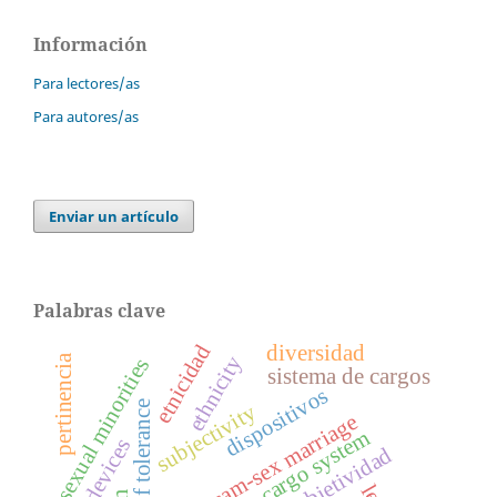
Información
Para lectores/as
Para autores/as
Enviar un artículo
Palabras clave
etnicidad
diversidad
pertinencia
ethnicity
sexual minorities
sistema de cargos
dispositivos
subjectivity
sam-sex marriage
cargo system
devices
subjetividad