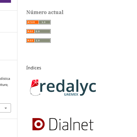
Número actual
Índices
dística
ultura
,