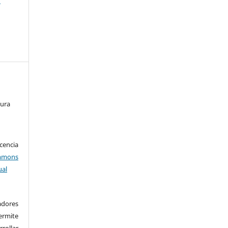
l
tura
encia
mons
ual
adores
rmite
rrollar