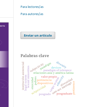
Para lectores/as
Para autores/as
Enviar un artículo
Palabras clave
diversity
paradigm
institución asistencial
subjectivity
sexual minorities
devices
paradigm of tolerance
relaciones asia y américa latina
ethnicity
legal system
valor propio
cargo system
pobres
etnicidad
diversidad
pertinencia
sam-sex marriage
pertinence
dispositivos
subjetividad
posgraduate
posgrado