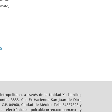
rmato,
as
tropolitana, a través de la Unidad Xochimilco,
ontes 3855, Col. Ex-Hacienda San Juan de Dios,
, C.P. 04960, Ciudad de México. Tels. 54837328 y
es electrónicas: polcul@correo.xoc.uam.mx y