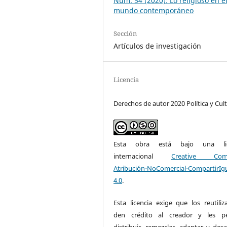
Núm. 54 (2020): Lo religioso en e
mundo contemporáneo
Sección
Artículos de investigación
Licencia
Derechos de autor 2020 Política y Cul
Esta obra está bajo una lic
internacional
Creative Com
Atribución-NoComercial-CompartirIg
4.0
.
Esta licencia exige que los reutiliz
den crédito al creador y les pe
distribuir, remezclar, adaptar y desa