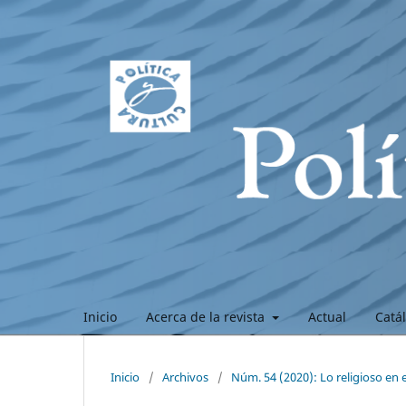
Inicio
Acerca de la revista
Actual
Catá
Inicio
/
Archivos
/
Núm. 54 (2020): Lo religioso e