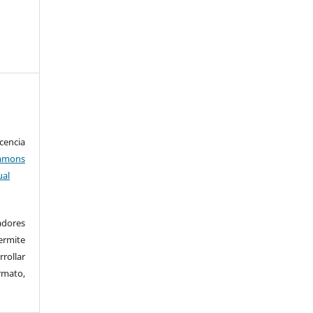
encia
mons
ual
adores
rmite
rrollar
rmato,