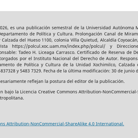
026, es una publicación semestral de la Universidad Autónoma Me
Departamento de Política y Cultura. Prolongación Canal de Miram
y Calzada del Hueso 1100, colonia Villa Quietud, Alcaldía Coyoacán
a https://polcul.xoc.uam.mx/index.php/polcul/ y Direccion
onsable: Tadeo H. Liceaga Carrasco. Certificado de Reserva de De
orgados por el Instituto Nacional del Derecho de Autor. Responsa
amento de Política y Cultura de la Unidad Xochimilco, Calzada d
4837328 y 5483 7329. Fecha de la última modificación: 30 de junio 
sariamente reflejan la postura del editor de la publicación.
n bajo la Licencia Creative Commons Attribution-NonCommercial-S
tropolitana.
s Attribution-NonCommercial-ShareAlike 4.0 International.