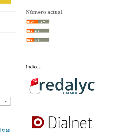
Número actual
Índices
 tras