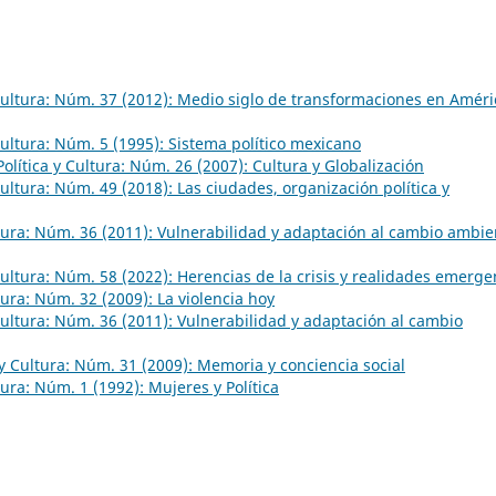
 Cultura: Núm. 37 (2012): Medio siglo de transformaciones en Améri
 Cultura: Núm. 5 (1995): Sistema político mexicano
Política y Cultura: Núm. 26 (2007): Cultura y Globalización
 Cultura: Núm. 49 (2018): Las ciudades, organización política y
ltura: Núm. 36 (2011): Vulnerabilidad y adaptación al cambio ambie
 Cultura: Núm. 58 (2022): Herencias de la crisis y realidades emerge
ltura: Núm. 32 (2009): La violencia hoy
 Cultura: Núm. 36 (2011): Vulnerabilidad y adaptación al cambio
 y Cultura: Núm. 31 (2009): Memoria y conciencia social
ltura: Núm. 1 (1992): Mujeres y Política