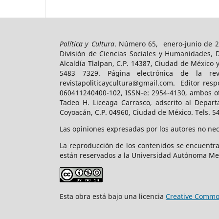
Política y Cultura
. Número 65, enero-junio de 2
División de Ciencias Sociales y Humanidades, 
Alcaldía Tlalpan, C.P. 14387, Ciudad de México 
5483 7329. Página electrónica de la revist
revistapoliticaycultura@gmail.com. Editor resp
060411240400-102, ISSN-e: 2954-4130, ambos ot
Tadeo H. Liceaga Carrasco, adscrito al Depart
Coyoacán, C.P. 04960, Ciudad de México. Tels. 5
Las opiniones expresadas por los autores no nece
La reproducción de los contenidos se encuentra
están reservados a la Universidad Autónoma Me
Esta obra está bajo una licencia
Creative Common