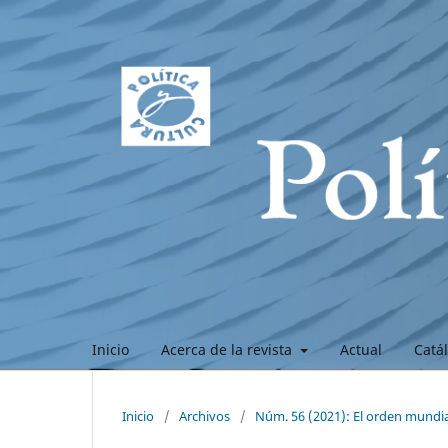
Inicio
Acerca de la revista
Actual
Catá
Inicio
/
Archivos
/
Núm. 56 (2021): El orden mundial 