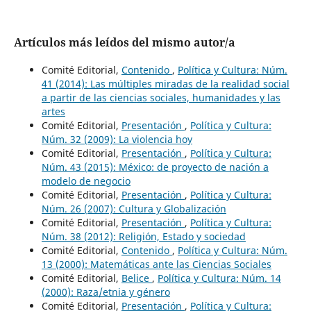
Artículos más leídos del mismo autor/a
Comité Editorial,
Contenido
,
Política y Cultura: Núm.
41 (2014): Las múltiples miradas de la realidad social
a partir de las ciencias sociales, humanidades y las
artes
Comité Editorial,
Presentación
,
Política y Cultura:
Núm. 32 (2009): La violencia hoy
Comité Editorial,
Presentación
,
Política y Cultura:
Núm. 43 (2015): México: de proyecto de nación a
modelo de negocio
Comité Editorial,
Presentación
,
Política y Cultura:
Núm. 26 (2007): Cultura y Globalización
Comité Editorial,
Presentación
,
Política y Cultura:
Núm. 38 (2012): Religión, Estado y sociedad
Comité Editorial,
Contenido
,
Política y Cultura: Núm.
13 (2000): Matemáticas ante las Ciencias Sociales
Comité Editorial,
Belice
,
Política y Cultura: Núm. 14
(2000): Raza/etnia y género
Comité Editorial,
Presentación
,
Política y Cultura: