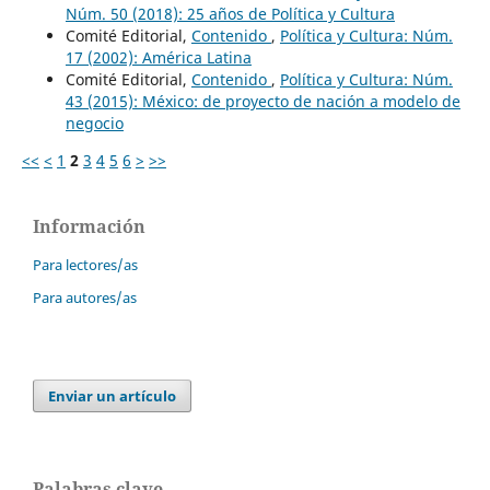
Núm. 50 (2018): 25 años de Política y Cultura
Comité Editorial,
Contenido
,
Política y Cultura: Núm.
17 (2002): América Latina
Comité Editorial,
Contenido
,
Política y Cultura: Núm.
43 (2015): México: de proyecto de nación a modelo de
negocio
<<
<
1
2
3
4
5
6
>
>>
Información
Para lectores/as
Para autores/as
Enviar un artículo
Palabras clave