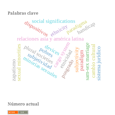
Palabras clave
social significations
paradigma
dispositivos
handicap
ethnicity
relaciones asia y américa latina
cargo system
sam-sex marriage
devices
plural societies
sexual minorities
cambio cultural
pobres
sistema jurídico
subjectivity
etnicidad
paradigm
subjetividad
minorías sexuales
posgrado
zapatismo
Número actual