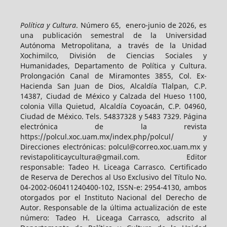
Política y Cultura
. Número 65, enero-junio de 2026, es
una publicación semestral de la Universidad
Autónoma Metropolitana, a través de la Unidad
Xochimilco, División de Ciencias Sociales y
Humanidades, Departamento de Política y Cultura.
Prolongación Canal de Miramontes 3855, Col. Ex-
Hacienda San Juan de Dios, Alcaldía Tlalpan, C.P.
14387, Ciudad de México y Calzada del Hueso 1100,
colonia Villa Quietud, Alcaldía Coyoacán, C.P. 04960,
Ciudad de México. Tels. 54837328 y 5483 7329. Página
electrónica de la revista
https://polcul.xoc.uam.mx/index.php/polcul/ y
Direcciones electrónicas: polcul@correo.xoc.uam.mx y
revistapoliticaycultura@gmail.com. Editor
responsable: Tadeo H. Liceaga Carrasco. Certificado
de Reserva de Derechos al Uso Exclusivo del Título No.
04-2002-060411240400-102, ISSN-e: 2954-4130, ambos
otorgados por el Instituto Nacional del Derecho de
Autor. Responsable de la última actualización de este
número: Tadeo H. Liceaga Carrasco, adscrito al