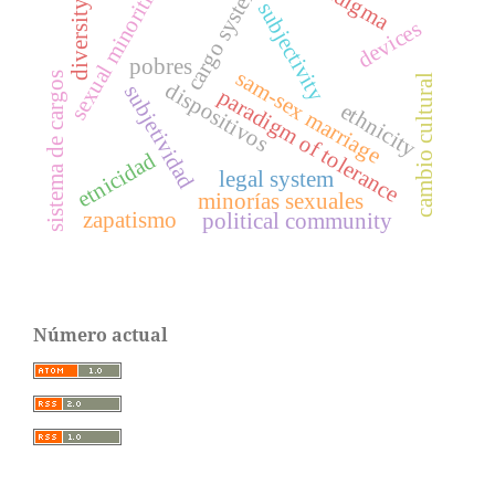
sexual minorities
cargo system
subjectivity
diversity
devices
pobres
sam-sex marriage
sistema de cargos
cambio cultural
dispositivos
subjetividad
paradigm of tolerance
ethnicity
etnicidad
legal system
minorías sexuales
zapatismo
political community
Número actual