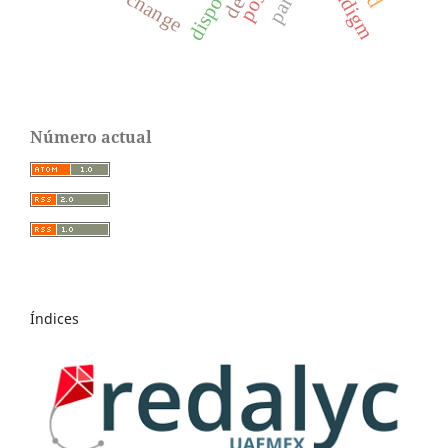
paradigm
Número actual
Índices