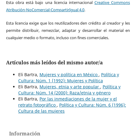
Esta obra está bajo una licencia internacional
Creative Commons
Atribución-NoComercial-CompartirIgual 4.0
.
Esta licencia exige que los reutilizadores den crédito al creador y les
permite distribuir, remezclar, adaptar y desarrollar el material en
cualquier medio o formato, incluso con fines comerciales.
Artículos más leídos del mismo autor/a
Eli Bartra,
Mujeres y política en México
,
Política y
Cultura: Núm. 1 (1992): Mujeres y Política
Eli Bartra,
Mujeres, etnia y arte popular
,
Política y
Cultura: Núm. 14 (2000): Raza/etnia y género
Eli Bartra,
Por las inmediaciones de la mujer y el
retrato fotográfico
,
Política y Cultura: Núm. 6 (1996):
Cultura de las mujeres
Información