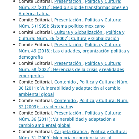
Comité Editorial,
Presentación
,
Política y Cultura:
Núm. 37 (2012): Medio siglo de transformaciones en
América Latina
Comité Editorial,
Presentación
,
Política y Cultura:
Núm. 5 (1995): Sistema político mexicano
Comité Editorial,
Cultura y Globalización
,
Política y
Cultura: Núm. 26 (2007): Cultura y Globalización
Comité Editorial,
Presentación
,
Política y Cultura:
Núm. 49 (2018): Las ciudades, organización política y
demografía
Comité Editorial,
Presentación
,
Política y Cultura:
Núm. 58 (2022): Herencias de la crisis y realidades
emergentes
Comité Editorial,
Contenido
,
Política y Cultura: Núm.
36 (2011): Vulnerabilidad y adaptación al cambio
ambiental global
Comité Editorial,
Contenido
,
Política y Cultura: Núm.
32 (2009): La violencia hoy
Comité Editorial,
Presentación
,
Política y Cultura:
Núm. 36 (2011): Vulnerabilidad y adaptación al
cambio ambiental global
Comité Editorial,
Carpeta Gráfica
,
Política y Cultura:
Núm. 31 (2009): Memoria y conciencia social