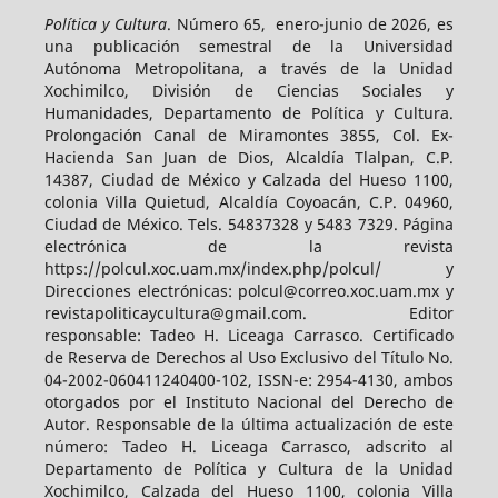
Política y Cultura
. Número 65, enero-junio de 2026, es
una publicación semestral de la Universidad
Autónoma Metropolitana, a través de la Unidad
Xochimilco, División de Ciencias Sociales y
Humanidades, Departamento de Política y Cultura.
Prolongación Canal de Miramontes 3855, Col. Ex-
Hacienda San Juan de Dios, Alcaldía Tlalpan, C.P.
14387, Ciudad de México y Calzada del Hueso 1100,
colonia Villa Quietud, Alcaldía Coyoacán, C.P. 04960,
Ciudad de México. Tels. 54837328 y 5483 7329. Página
electrónica de la revista
https://polcul.xoc.uam.mx/index.php/polcul/ y
Direcciones electrónicas: polcul@correo.xoc.uam.mx y
revistapoliticaycultura@gmail.com. Editor
responsable: Tadeo H. Liceaga Carrasco. Certificado
de Reserva de Derechos al Uso Exclusivo del Título No.
04-2002-060411240400-102, ISSN-e: 2954-4130, ambos
otorgados por el Instituto Nacional del Derecho de
Autor. Responsable de la última actualización de este
número: Tadeo H. Liceaga Carrasco, adscrito al
Departamento de Política y Cultura de la Unidad
Xochimilco, Calzada del Hueso 1100, colonia Villa