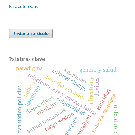
Para autores/as
Enviar un artículo
Palabras clave
paradigma
género y salud
zapatismo
cultural change
relaciones asia y américa latina
minorías sexuales
subjectivity
devices
pobres
handicap
evaluation policies
etnicidad
sam-sex marriage
dispositivos
subjetividad
ethnicity
vector propio
sexual minorities
cargo system
paradigm
diversity