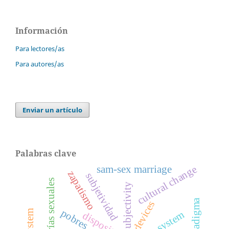
Información
Para lectores/as
Para autores/as
Enviar un artículo
Palabras clave
cultural change
sam-sex marriage
zapatismo
subjetividad
minorías sexuales
subjectivity
paradigma
devices
pobres
cargo system
dispositivos