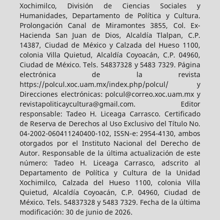
Xochimilco, División de Ciencias Sociales y
Humanidades, Departamento de Política y Cultura.
Prolongación Canal de Miramontes 3855, Col. Ex-
Hacienda San Juan de Dios, Alcaldía Tlalpan, C.P.
14387, Ciudad de México y Calzada del Hueso 1100,
colonia Villa Quietud, Alcaldía Coyoacán, C.P. 04960,
Ciudad de México. Tels. 54837328 y 5483 7329. Página
electrónica de la revista
https://polcul.xoc.uam.mx/index.php/polcul/ y
Direcciones electrónicas: polcul@correo.xoc.uam.mx y
revistapoliticaycultura@gmail.com. Editor
responsable: Tadeo H. Liceaga Carrasco. Certificado
de Reserva de Derechos al Uso Exclusivo del Título No.
04-2002-060411240400-102, ISSN-e: 2954-4130, ambos
otorgados por el Instituto Nacional del Derecho de
Autor. Responsable de la última actualización de este
número: Tadeo H. Liceaga Carrasco, adscrito al
Departamento de Política y Cultura de la Unidad
Xochimilco, Calzada del Hueso 1100, colonia Villa
Quietud, Alcaldía Coyoacán, C.P. 04960, Ciudad de
México. Tels. 54837328 y 5483 7329. Fecha de la última
modificación: 30 de junio de 2026.