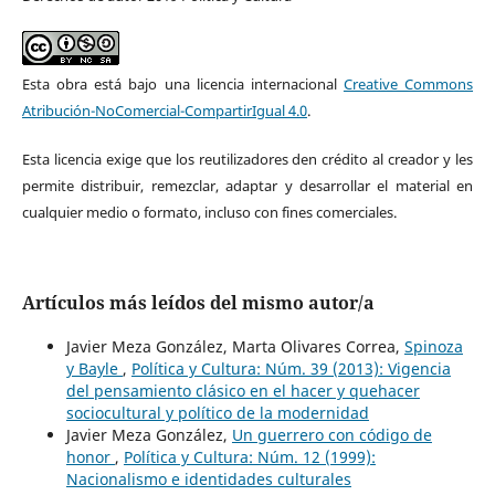
Esta obra está bajo una licencia internacional
Creative Commons
Atribución-NoComercial-CompartirIgual 4.0
.
Esta licencia exige que los reutilizadores den crédito al creador y les
permite distribuir, remezclar, adaptar y desarrollar el material en
cualquier medio o formato, incluso con fines comerciales.
Artículos más leídos del mismo autor/a
Javier Meza González, Marta Olivares Correa,
Spinoza
y Bayle
,
Política y Cultura: Núm. 39 (2013): Vigencia
del pensamiento clásico en el hacer y quehacer
sociocultural y político de la modernidad
Javier Meza González,
Un guerrero con código de
honor
,
Política y Cultura: Núm. 12 (1999):
Nacionalismo e identidades culturales