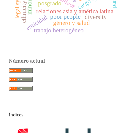
legal system
posgrado
ethnicity
relaciones asia y américa latina
poor people
diversity
etnicidad
género y salud
trabajo heterogéneo
Número actual
Índices