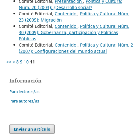
Comité Editorial,
Presentación
,
Política y Cultura:
Núm. 20 (2003): ¿Desarrollo social?
Comité Editorial,
Contenido
,
Política y Cultura: Núm.
23 (2005): Migración
Comité Editorial,
Contenido
,
Política y Cultura: Núm.
30 (2009): Gobernanza, participación y Políticas
Públicas
Comité Editorial,
Contenido
,
Política y Cultura: Núm. 2
(2007): Configuraciones del mundo actual
<<
<
8
9
10
11
Información
Para lectores/as
Para autores/as
Enviar un artículo