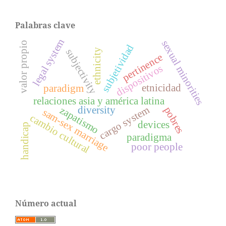
Palabras clave
legal system
sexual minorities
valor propio
subjetividad
subjectivity
ethnicity
pertinence
dispositivos
etnicidad
paradigm
relaciones asia y américa latina
cargo system
diversity
zapatismo
pobres
sam-sex marriage
cambio cultural
devices
handicap
paradigma
poor people
Número actual