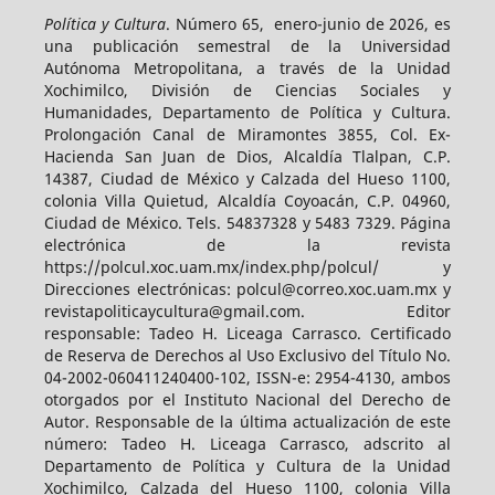
Política y Cultura
. Número 65, enero-junio de 2026, es
una publicación semestral de la Universidad
Autónoma Metropolitana, a través de la Unidad
Xochimilco, División de Ciencias Sociales y
Humanidades, Departamento de Política y Cultura.
Prolongación Canal de Miramontes 3855, Col. Ex-
Hacienda San Juan de Dios, Alcaldía Tlalpan, C.P.
14387, Ciudad de México y Calzada del Hueso 1100,
colonia Villa Quietud, Alcaldía Coyoacán, C.P. 04960,
Ciudad de México. Tels. 54837328 y 5483 7329. Página
electrónica de la revista
https://polcul.xoc.uam.mx/index.php/polcul/ y
Direcciones electrónicas: polcul@correo.xoc.uam.mx y
revistapoliticaycultura@gmail.com. Editor
responsable: Tadeo H. Liceaga Carrasco. Certificado
de Reserva de Derechos al Uso Exclusivo del Título No.
04-2002-060411240400-102, ISSN-e: 2954-4130, ambos
otorgados por el Instituto Nacional del Derecho de
Autor. Responsable de la última actualización de este
número: Tadeo H. Liceaga Carrasco, adscrito al
Departamento de Política y Cultura de la Unidad
Xochimilco, Calzada del Hueso 1100, colonia Villa