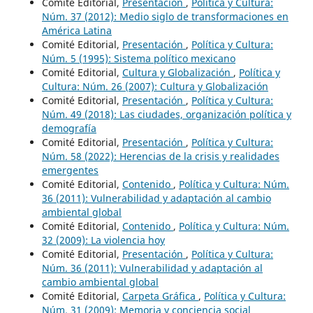
Comité Editorial,
Presentación
,
Política y Cultura:
Núm. 37 (2012): Medio siglo de transformaciones en
América Latina
Comité Editorial,
Presentación
,
Política y Cultura:
Núm. 5 (1995): Sistema político mexicano
Comité Editorial,
Cultura y Globalización
,
Política y
Cultura: Núm. 26 (2007): Cultura y Globalización
Comité Editorial,
Presentación
,
Política y Cultura:
Núm. 49 (2018): Las ciudades, organización política y
demografía
Comité Editorial,
Presentación
,
Política y Cultura:
Núm. 58 (2022): Herencias de la crisis y realidades
emergentes
Comité Editorial,
Contenido
,
Política y Cultura: Núm.
36 (2011): Vulnerabilidad y adaptación al cambio
ambiental global
Comité Editorial,
Contenido
,
Política y Cultura: Núm.
32 (2009): La violencia hoy
Comité Editorial,
Presentación
,
Política y Cultura:
Núm. 36 (2011): Vulnerabilidad y adaptación al
cambio ambiental global
Comité Editorial,
Carpeta Gráfica
,
Política y Cultura:
Núm. 31 (2009): Memoria y conciencia social