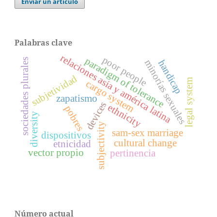
Enviar un artículo
Palabras clave
relaciones asia y américa latina
poor people
paradigm of tolerance
sociedades plurales
minorías sexuales
handicap
subjetividad
legal system
cargo system
zapatismo
devices
ethnicity
pobres
diversity
subjectivity
sam-sex marriage
dispositivos
cultural change
etnicidad
vector propio
pertinencia
Número actual