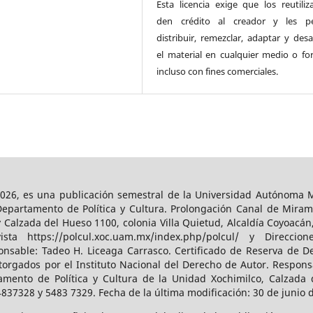
Esta licencia exige que los reutiliz
den crédito al creador y les pe
distribuir, remezclar, adaptar y desa
el material en cualquier medio o fo
incluso con fines comerciales.
026, es una publicación semestral de la Universidad Autónoma Me
Departamento de Política y Cultura. Prolongación Canal de Miram
y Calzada del Hueso 1100, colonia Villa Quietud, Alcaldía Coyoacán
a https://polcul.xoc.uam.mx/index.php/polcul/ y Direccion
onsable: Tadeo H. Liceaga Carrasco. Certificado de Reserva de De
orgados por el Instituto Nacional del Derecho de Autor. Responsa
amento de Política y Cultura de la Unidad Xochimilco, Calzada d
4837328 y 5483 7329. Fecha de la última modificación: 30 de junio 