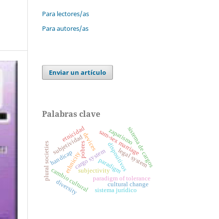
Para lectores/as
Para autores/as
Enviar un artículo
Palabras clave
etnicidad
sistema de cargos
zapatismo
sam-sex marriage
devices
subjetividad
plural societies
pobres
dispositivos
legal system
cargo system
handicap
ethnicity
paradigm
cambio cultural
subjectivity
paradigm of tolerance
diversity
cultural change
sistema jurídico