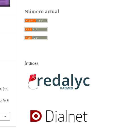
Número actual
Índices
a
, (18),
l/arti