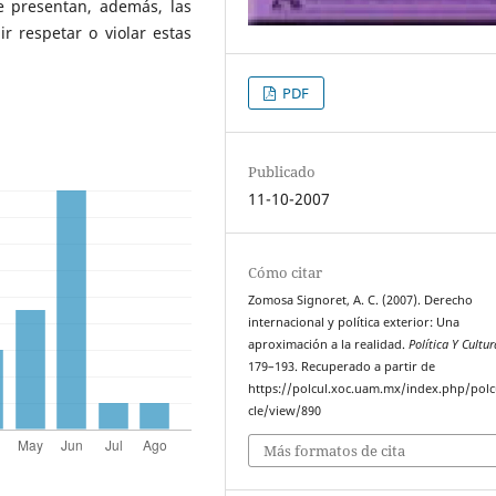
e presentan, además, las
r respetar o violar estas
PDF
Publicado
11-10-2007
Cómo citar
Zomosa Signoret, A. C. (2007). Derecho
internacional y política exterior: Una
aproximación a la realidad.
Política Y Cultur
179–193. Recuperado a partir de
https://polcul.xoc.uam.mx/index.php/polcu
cle/view/890
Más formatos de cita