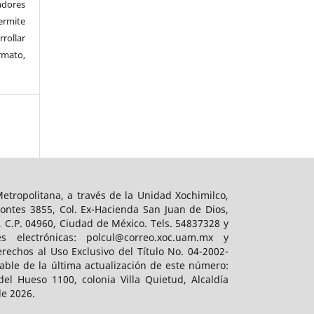
adores
rmite
rrollar
rmato,
tropolitana, a través de la Unidad Xochimilco,
ontes 3855, Col. Ex-Hacienda San Juan de Dios,
, C.P. 04960, Ciudad de México. Tels. 54837328 y
es electrónicas: polcul@correo.xoc.uam.mx y
rechos al Uso Exclusivo del Título No. 04-2002-
ble de la última actualización de este número:
el Hueso 1100, colonia Villa Quietud, Alcaldía
de 2026.