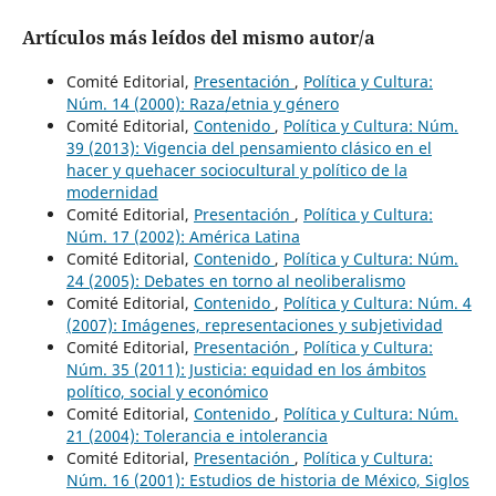
Artículos más leídos del mismo autor/a
Comité Editorial,
Presentación
,
Política y Cultura:
Núm. 14 (2000): Raza/etnia y género
Comité Editorial,
Contenido
,
Política y Cultura: Núm.
39 (2013): Vigencia del pensamiento clásico en el
hacer y quehacer sociocultural y político de la
modernidad
Comité Editorial,
Presentación
,
Política y Cultura:
Núm. 17 (2002): América Latina
Comité Editorial,
Contenido
,
Política y Cultura: Núm.
24 (2005): Debates en torno al neoliberalismo
Comité Editorial,
Contenido
,
Política y Cultura: Núm. 4
(2007): Imágenes, representaciones y subjetividad
Comité Editorial,
Presentación
,
Política y Cultura:
Núm. 35 (2011): Justicia: equidad en los ámbitos
político, social y económico
Comité Editorial,
Contenido
,
Política y Cultura: Núm.
21 (2004): Tolerancia e intolerancia
Comité Editorial,
Presentación
,
Política y Cultura:
Núm. 16 (2001): Estudios de historia de México, Siglos