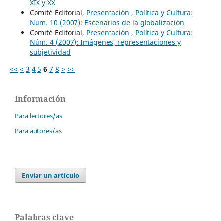
XIX y XX
Comité Editorial,
Presentación
,
Política y Cultura:
Núm. 10 (2007): Escenarios de la globalización
Comité Editorial,
Presentación
,
Política y Cultura:
Núm. 4 (2007): Imágenes, representaciones y
subjetividad
<<
<
3
4
5
6
7
8
>
>>
Información
Para lectores/as
Para autores/as
Enviar un artículo
Palabras clave