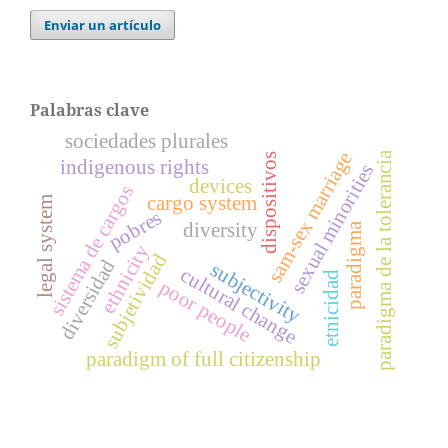
Enviar un artículo
Palabras clave
sociedades plurales
sam-sex marriage
paradigma de la tolerancia
dispositivos
indigenous rights
sexual minorities
devices
sistema de cargos
cargo system
legal system
pobres
diversity
paradigma
ethnicity
subjetividad
diversidad
subjectivity
cultural change
etnicidad
poor people
paradigm of full citizenship