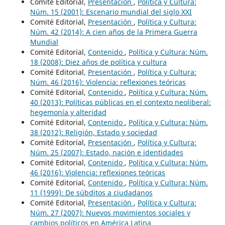
Comité Editorial,
Presentación
,
Política y Cultura:
Núm. 15 (2001): Escenario mundial del siglo XXI
Comité Editorial,
Presentación
,
Política y Cultura:
Núm. 42 (2014): A cien años de la Primera Guerra
Mundial
Comité Editorial,
Contenido
,
Política y Cultura: Núm.
18 (2008): Diez años de política y cultura
Comité Editorial,
Presentación
,
Política y Cultura:
Núm. 46 (2016): Violencia: reflexiones teóricas
Comité Editorial,
Contenido
,
Política y Cultura: Núm.
40 (2013): Políticas públicas en el contexto neoliberal:
hegemonía y alteridad
Comité Editorial,
Contenido
,
Política y Cultura: Núm.
38 (2012): Religión, Estado y sociedad
Comité Editorial,
Presentación
,
Política y Cultura:
Núm. 25 (2007): Estado, nación e identidades
Comité Editorial,
Contenido
,
Política y Cultura: Núm.
46 (2016): Violencia: reflexiones teóricas
Comité Editorial,
Contenido
,
Política y Cultura: Núm.
11 (1999): De súbditos a ciudadanos
Comité Editorial,
Presentación
,
Política y Cultura:
Núm. 27 (2007): Nuevos movimientos sociales y
cambios políticos en América Latina