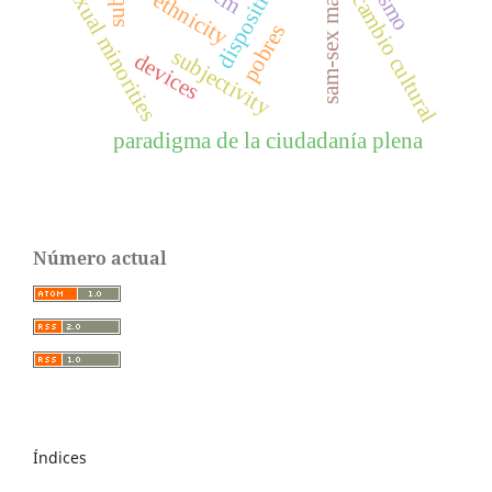
sam-sex marriage
dispositivos
sexual minorities
ethnicity
cambio cultural
pobres
subjectivity
devices
paradigma de la ciudadanía plena
Número actual
Índices