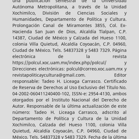
una publicación semestral de la Universidad
Autónoma Metropolitana, a través de la Unidad
Xochimilco, División de Ciencias Sociales y
Humanidades, Departamento de Política y Cultura.
Prolongación Canal de Miramontes 3855, Col. Ex-
Hacienda San Juan de Dios, Alcaldía Tlalpan, C.P.
14387, Ciudad de México y Calzada del Hueso 1100,
colonia Villa Quietud, Alcaldía Coyoacán, C.P. 04960,
Ciudad de México. Tels. 54837328 y 5483 7329. Página
electrónica de la revista
https://polcul.xoc.uam.mx/index.php/polcul/ y
Direcciones electrónicas: polcul@correo.xoc.uam.mx y
revistapoliticaycultura@gmail.com. Editor
responsable: Tadeo H. Liceaga Carrasco. Certificado
de Reserva de Derechos al Uso Exclusivo del Título No.
04-2002-060411240400-102, ISSN-e: 2954-4130, ambos
otorgados por el Instituto Nacional del Derecho de
Autor. Responsable de la última actualización de este
número: Tadeo H. Liceaga Carrasco, adscrito al
Departamento de Política y Cultura de la Unidad
Xochimilco, Calzada del Hueso 1100, colonia Villa
Quietud, Alcaldía Coyoacán, C.P. 04960, Ciudad de
México. Tels. 54837328 y 5483 7329. Fecha de la última