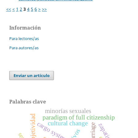
<<
<
1
2
3
4
5
6
>
>>
Información
Para lectores/as
Para autores/as
Enviar un artículo
Palabras clave
minorías sexuales
subjetividad
paradigm of full citizenship
cultural change
cargo system
zapatismo