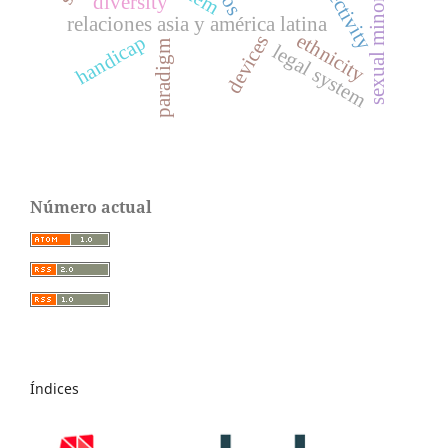
subjectivity
sexual minorities
diversity
relaciones asia y américa latina
ethnicity
devices
handicap
paradigm
legal system
Número actual
Índices