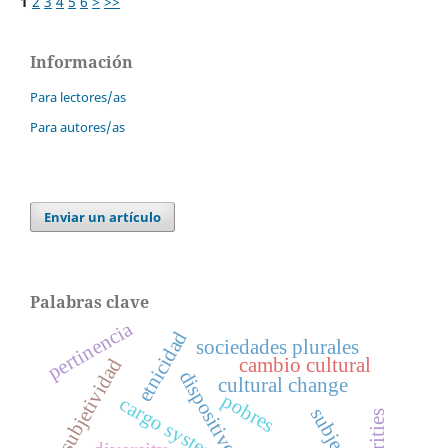
1
2
3
4
5
6
>
>>
Información
Para lectores/as
Para autores/as
Enviar un artículo
Palabras clave
pertinencia
etnicidad
sociedades plurales
subjetividad
cambio cultural
dispositivos
cultural change
pobres
cargo system