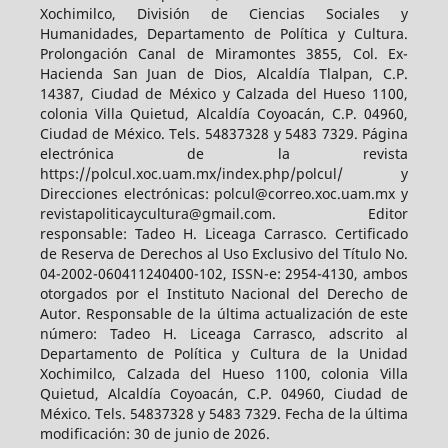
Xochimilco, División de Ciencias Sociales y
Humanidades, Departamento de Política y Cultura.
Prolongación Canal de Miramontes 3855, Col. Ex-
Hacienda San Juan de Dios, Alcaldía Tlalpan, C.P.
14387, Ciudad de México y Calzada del Hueso 1100,
colonia Villa Quietud, Alcaldía Coyoacán, C.P. 04960,
Ciudad de México. Tels. 54837328 y 5483 7329. Página
electrónica de la revista
https://polcul.xoc.uam.mx/index.php/polcul/ y
Direcciones electrónicas: polcul@correo.xoc.uam.mx y
revistapoliticaycultura@gmail.com. Editor
responsable: Tadeo H. Liceaga Carrasco. Certificado
de Reserva de Derechos al Uso Exclusivo del Título No.
04-2002-060411240400-102, ISSN-e: 2954-4130, ambos
otorgados por el Instituto Nacional del Derecho de
Autor. Responsable de la última actualización de este
número: Tadeo H. Liceaga Carrasco, adscrito al
Departamento de Política y Cultura de la Unidad
Xochimilco, Calzada del Hueso 1100, colonia Villa
Quietud, Alcaldía Coyoacán, C.P. 04960, Ciudad de
México. Tels. 54837328 y 5483 7329. Fecha de la última
modificación: 30 de junio de 2026.