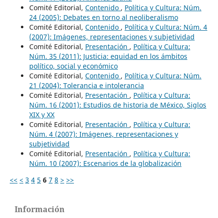
Comité Editorial,
Contenido
,
Política y Cultura: Núm.
24 (2005): Debates en torno al neoliberalismo
Comité Editorial,
Contenido
,
Política y Cultura: Núm. 4
(2007): Imágenes, representaciones y subjetividad
Comité Editorial,
Presentación
,
Política y Cultura:
Núm. 35 (2011): Justicia: equidad en los ámbitos
político, social y económico
Comité Editorial,
Contenido
,
Política y Cultura: Núm.
21 (2004): Tolerancia e intolerancia
Comité Editorial,
Presentación
,
Política y Cultura:
Núm. 16 (2001): Estudios de historia de México, Siglos
XIX y XX
Comité Editorial,
Presentación
,
Política y Cultura:
Núm. 4 (2007): Imágenes, representaciones y
subjetividad
Comité Editorial,
Presentación
,
Política y Cultura:
Núm. 10 (2007): Escenarios de la globalización
<<
<
3
4
5
6
7
8
>
>>
Información