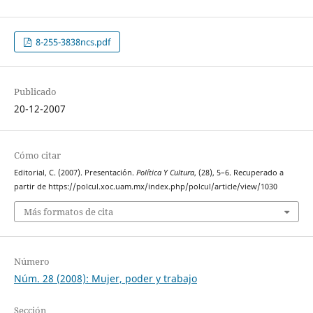
8-255-3838ncs.pdf
Publicado
20-12-2007
Cómo citar
Editorial, C. (2007). Presentación.
Política Y Cultura
, (28), 5–6. Recuperado a
partir de https://polcul.xoc.uam.mx/index.php/polcul/article/view/1030
Más formatos de cita
Número
Núm. 28 (2008): Mujer, poder y trabajo
Sección