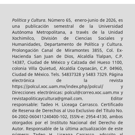
Política y Cultura
. Número 65, enero-junio de 2026, es
una publicación semestral de la Universidad
Autónoma Metropolitana, a través de la Unidad
Xochimilco, División de Ciencias Sociales y
Humanidades, Departamento de Política y Cultura.
Prolongación Canal de Miramontes 3855, Col. Ex-
Hacienda San Juan de Dios, Alcaldía Tlalpan, C.P.
14387, Ciudad de México y Calzada del Hueso 1100,
colonia Villa Quietud, Alcaldía Coyoacán, C.P. 04960,
Ciudad de México. Tels. 54837328 y 5483 7329. Página
electrónica de la revista
https://polcul.xoc.uam.mx/index.php/polcul/ y
Direcciones electrónicas: polcul@correo.xoc.uam.mx y
revistapoliticaycultura@gmail.com. Editor
responsable: Tadeo H. Liceaga Carrasco. Certificado
de Reserva de Derechos al Uso Exclusivo del Título No.
04-2002-060411240400-102, ISSN-e: 2954-4130, ambos
otorgados por el Instituto Nacional del Derecho de
Autor. Responsable de la última actualización de este
número: Tadeo H. Liceaga Carrasco, adscrito al