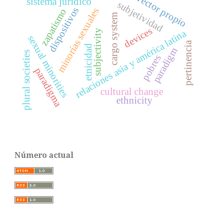
vector propio
sistema jurídico
subjetividad
dispositivos
minorías sexuales
zapatismo
cargo system
devices
relaciones asia y américa latina
subjectivity
sexual minorities
pertinencia
etnicidad
paradigm
plural societies
pobres
paradigma
cultural change
ethnicity
Número actual