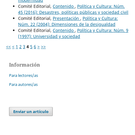
modernidad
Comité Editorial,
Contenido
,
Política y Cultura: Núm.
45 (2016): Desastres, políticas públicas y sociedad civil
Comité Editorial,
Presentación
,
Política y Cultura:
Núm. 22 (2004): Dimensiones de la desigualdad
Comité Editorial,
Contenido
,
Política y Cultura: Núm. 9
(1997): Universidad y sociedad
<<
<
1
2
3
4
5
6
>
>>
Información
Para lectores/as
Para autores/as
Enviar un artículo