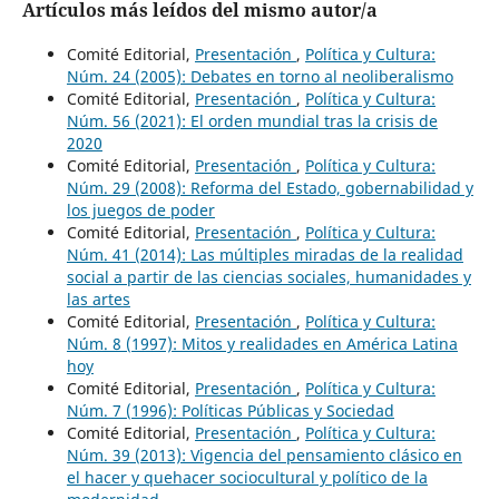
Artículos más leídos del mismo autor/a
Comité Editorial,
Presentación
,
Política y Cultura:
Núm. 24 (2005): Debates en torno al neoliberalismo
Comité Editorial,
Presentación
,
Política y Cultura:
Núm. 56 (2021): El orden mundial tras la crisis de
2020
Comité Editorial,
Presentación
,
Política y Cultura:
Núm. 29 (2008): Reforma del Estado, gobernabilidad y
los juegos de poder
Comité Editorial,
Presentación
,
Política y Cultura:
Núm. 41 (2014): Las múltiples miradas de la realidad
social a partir de las ciencias sociales, humanidades y
las artes
Comité Editorial,
Presentación
,
Política y Cultura:
Núm. 8 (1997): Mitos y realidades en América Latina
hoy
Comité Editorial,
Presentación
,
Política y Cultura:
Núm. 7 (1996): Políticas Públicas y Sociedad
Comité Editorial,
Presentación
,
Política y Cultura:
Núm. 39 (2013): Vigencia del pensamiento clásico en
el hacer y quehacer sociocultural y político de la