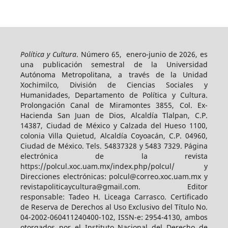
Política y Cultura
. Número 65, enero-junio de 2026, es
una publicación semestral de la Universidad
Autónoma Metropolitana, a través de la Unidad
Xochimilco, División de Ciencias Sociales y
Humanidades, Departamento de Política y Cultura.
Prolongación Canal de Miramontes 3855, Col. Ex-
Hacienda San Juan de Dios, Alcaldía Tlalpan, C.P.
14387, Ciudad de México y Calzada del Hueso 1100,
colonia Villa Quietud, Alcaldía Coyoacán, C.P. 04960,
Ciudad de México. Tels. 54837328 y 5483 7329. Página
electrónica de la revista
https://polcul.xoc.uam.mx/index.php/polcul/ y
Direcciones electrónicas: polcul@correo.xoc.uam.mx y
revistapoliticaycultura@gmail.com. Editor
responsable: Tadeo H. Liceaga Carrasco. Certificado
de Reserva de Derechos al Uso Exclusivo del Título No.
04-2002-060411240400-102, ISSN-e: 2954-4130, ambos
otorgados por el Instituto Nacional del Derecho de