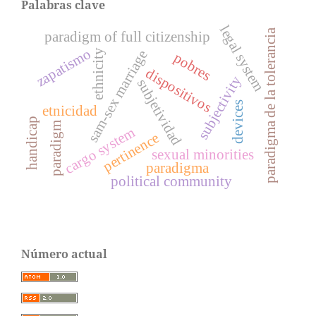
Palabras clave
legal system
paradigma de la tolerancia
paradigm of full citizenship
zapatismo
sam-sex marriage
ethnicity
pobres
dispositivos
subjectivity
subjetividad
devices
etnicidad
handicap
paradigm
cargo system
pertinence
sexual minorities
paradigma
political community
Número actual