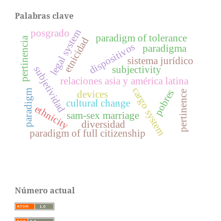
Palabras clave
legal system
posgrado
paradigm of tolerance
pertinencia
etnicidad
dispositivos
paradigma
sistema jurídico
subjetividad
subjectivity
relaciones asia y américa latina
cargo system
pobres
paradigm
pertinence
devices
cultural change
ethnicity
sam-sex marriage
diversidad
paradigm of full citizenship
Número actual