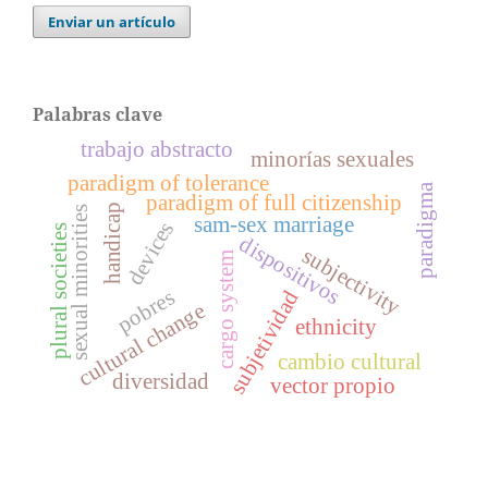
Enviar un artículo
Palabras clave
trabajo abstracto
minorías sexuales
paradigm of tolerance
paradigma
paradigm of full citizenship
handicap
sexual minorities
sam-sex marriage
devices
plural societies
dispositivos
subjectivity
cargo system
pobres
subjetividad
cultural change
ethnicity
cambio cultural
diversidad
vector propio