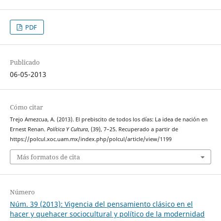
PDF
Publicado
06-05-2013
Cómo citar
Trejo Amezcua, A. (2013). El prebiscito de todos los días: La idea de nación en
Ernest Renan.
Política Y Cultura
, (39), 7–25. Recuperado a partir de
https://polcul.xoc.uam.mx/index.php/polcul/article/view/1199
Más formatos de cita
Número
Núm. 39 (2013): Vigencia del pensamiento clásico en el
hacer y quehacer sociocultural y político de la modernidad