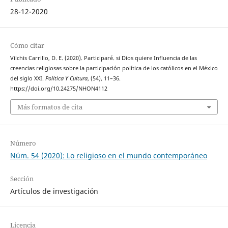
28-12-2020
Cómo citar
Vilchis Carrillo, D. E. (2020). Participaré. si Dios quiere Influencia de las
creencias religiosas sobre la participación política de los católicos en el México
del siglo XXI.
Política Y Cultura
, (54), 11–36.
https://doi.org/10.24275/NHON4112
Más formatos de cita
Número
Núm. 54 (2020): Lo religioso en el mundo contemporáneo
Sección
Artículos de investigación
Licencia