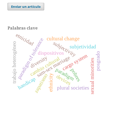
Enviar un artículo
Palabras clave
etnicidad
cultural change
paradigm of tolerance
subjectivity
trabajo heterogéneo
subjetividad
dispositivos
posgrado
cargo system
diversity
sam-sex marriage
cambio cultural
sexual minorities
paradigm
pobres
zapatismo
ethnicity
devices
handicap
plural societies