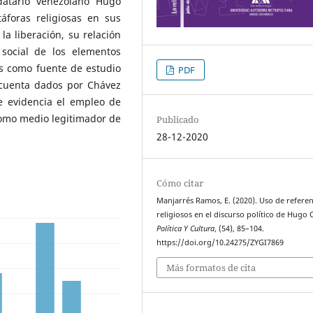
ndatario venezolano Hugo
áforas religiosas en sus
a liberación, su relación
n social de los elementos
mos como fuente de estudio
PDF
cuenta dados por Chávez
e evidencia el empleo de
 como medio legitimador de
Publicado
28-12-2020
Cómo citar
Manjarrés Ramos, E. (2020). Uso de refere
religiosos en el discurso político de Hugo 
Política Y Cultura
, (54), 85–104.
https://doi.org/10.24275/ZYGI7869
Más formatos de cita