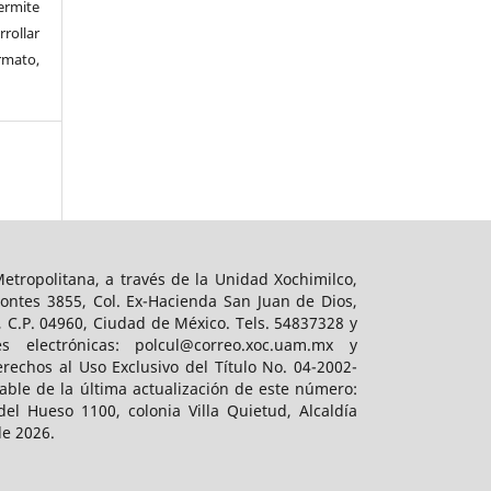
rmite
rrollar
rmato,
tropolitana, a través de la Unidad Xochimilco,
ontes 3855, Col. Ex-Hacienda San Juan de Dios,
, C.P. 04960, Ciudad de México. Tels. 54837328 y
es electrónicas: polcul@correo.xoc.uam.mx y
rechos al Uso Exclusivo del Título No. 04-2002-
ble de la última actualización de este número:
el Hueso 1100, colonia Villa Quietud, Alcaldía
de 2026.