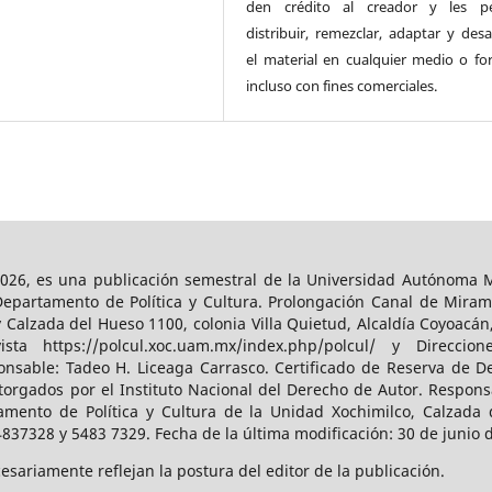
den crédito al creador y les pe
distribuir, remezclar, adaptar y desa
el material en cualquier medio o fo
incluso con fines comerciales.
026, es una publicación semestral de la Universidad Autónoma Me
Departamento de Política y Cultura. Prolongación Canal de Miram
y Calzada del Hueso 1100, colonia Villa Quietud, Alcaldía Coyoacán
a https://polcul.xoc.uam.mx/index.php/polcul/ y Direccion
onsable: Tadeo H. Liceaga Carrasco. Certificado de Reserva de De
orgados por el Instituto Nacional del Derecho de Autor. Responsa
amento de Política y Cultura de la Unidad Xochimilco, Calzada d
4837328 y 5483 7329. Fecha de la última modificación: 30 de junio 
sariamente reflejan la postura del editor de la publicación.