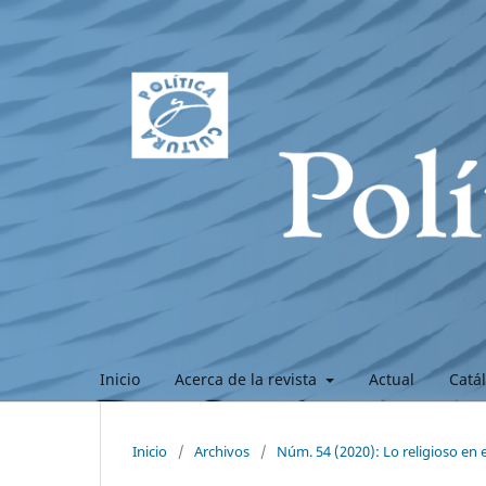
Inicio
Acerca de la revista
Actual
Catá
Inicio
/
Archivos
/
Núm. 54 (2020): Lo religioso e