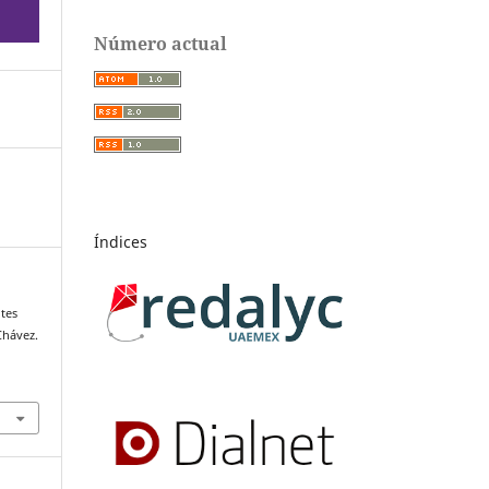
Número actual
Índices
ntes
Chávez.