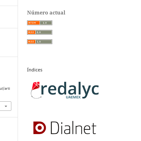
Número actual
Índices
l/arti