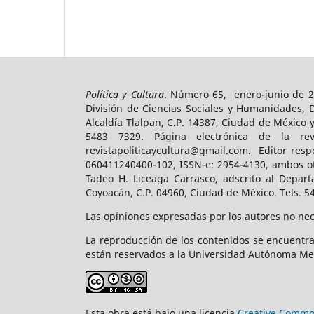
Política y Cultura
. Número 65, enero-junio de 2
División de Ciencias Sociales y Humanidades, 
Alcaldía Tlalpan, C.P. 14387, Ciudad de México 
5483 7329. Página electrónica de la revist
revistapoliticaycultura@gmail.com. Editor resp
060411240400-102, ISSN-e: 2954-4130, ambos ot
Tadeo H. Liceaga Carrasco, adscrito al Depart
Coyoacán, C.P. 04960, Ciudad de México. Tels. 5
Las opiniones expresadas por los autores no nece
La reproducción de los contenidos se encuentra
están reservados a la Universidad Autónoma Me
Esta obra está bajo una licencia
Creative Common