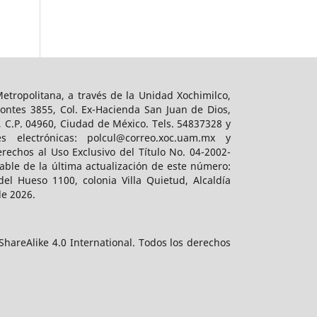
tropolitana, a través de la Unidad Xochimilco,
ontes 3855, Col. Ex-Hacienda San Juan de Dios,
, C.P. 04960, Ciudad de México. Tels. 54837328 y
es electrónicas: polcul@correo.xoc.uam.mx y
rechos al Uso Exclusivo del Título No. 04-2002-
ble de la última actualización de este número:
el Hueso 1100, colonia Villa Quietud, Alcaldía
de 2026.
hareAlike 4.0 International. Todos los derechos