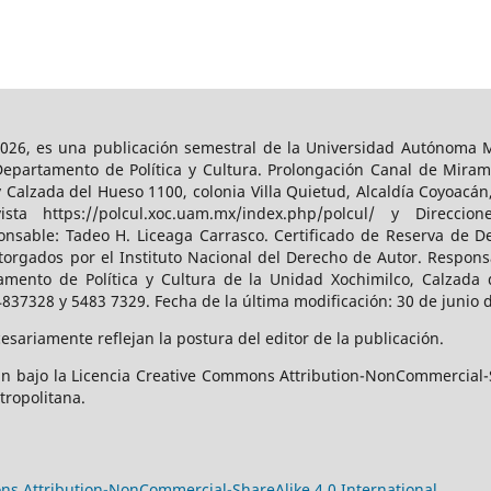
026, es una publicación semestral de la Universidad Autónoma Me
Departamento de Política y Cultura. Prolongación Canal de Miram
y Calzada del Hueso 1100, colonia Villa Quietud, Alcaldía Coyoacán
a https://polcul.xoc.uam.mx/index.php/polcul/ y Direccion
onsable: Tadeo H. Liceaga Carrasco. Certificado de Reserva de De
orgados por el Instituto Nacional del Derecho de Autor. Responsa
amento de Política y Cultura de la Unidad Xochimilco, Calzada d
4837328 y 5483 7329. Fecha de la última modificación: 30 de junio 
sariamente reflejan la postura del editor de la publicación.
n bajo la Licencia Creative Commons Attribution-NonCommercial-S
tropolitana.
s Attribution-NonCommercial-ShareAlike 4.0 International.