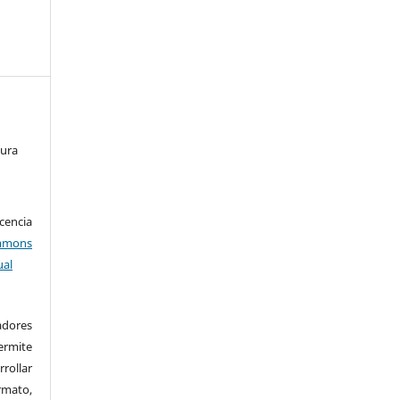
tura
encia
mons
ual
adores
rmite
rrollar
rmato,