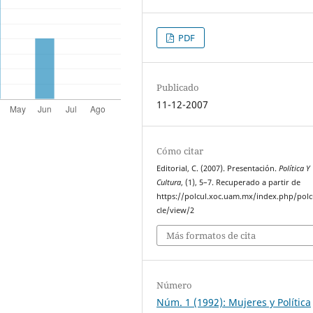
PDF
Publicado
11-12-2007
Cómo citar
Editorial, C. (2007). Presentación.
Política Y
Cultura
, (1), 5–7. Recuperado a partir de
https://polcul.xoc.uam.mx/index.php/polcu
cle/view/2
Más formatos de cita
Número
Núm. 1 (1992): Mujeres y Política