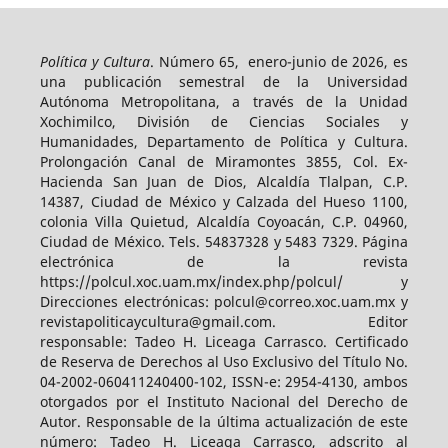
Política y Cultura
. Número 65, enero-junio de 2026, es
una publicación semestral de la Universidad
Autónoma Metropolitana, a través de la Unidad
Xochimilco, División de Ciencias Sociales y
Humanidades, Departamento de Política y Cultura.
Prolongación Canal de Miramontes 3855, Col. Ex-
Hacienda San Juan de Dios, Alcaldía Tlalpan, C.P.
14387, Ciudad de México y Calzada del Hueso 1100,
colonia Villa Quietud, Alcaldía Coyoacán, C.P. 04960,
Ciudad de México. Tels. 54837328 y 5483 7329. Página
electrónica de la revista
https://polcul.xoc.uam.mx/index.php/polcul/ y
Direcciones electrónicas: polcul@correo.xoc.uam.mx y
revistapoliticaycultura@gmail.com. Editor
responsable: Tadeo H. Liceaga Carrasco. Certificado
de Reserva de Derechos al Uso Exclusivo del Título No.
04-2002-060411240400-102, ISSN-e: 2954-4130, ambos
otorgados por el Instituto Nacional del Derecho de
Autor. Responsable de la última actualización de este
número: Tadeo H. Liceaga Carrasco, adscrito al