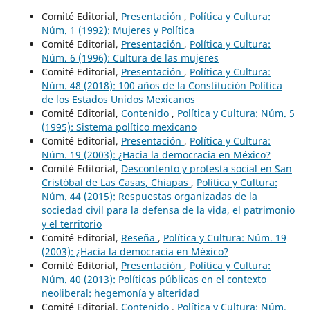
Comité Editorial,
Presentación
,
Política y Cultura:
Núm. 1 (1992): Mujeres y Política
Comité Editorial,
Presentación
,
Política y Cultura:
Núm. 6 (1996): Cultura de las mujeres
Comité Editorial,
Presentación
,
Política y Cultura:
Núm. 48 (2018): 100 años de la Constitución Política
de los Estados Unidos Mexicanos
Comité Editorial,
Contenido
,
Política y Cultura: Núm. 5
(1995): Sistema político mexicano
Comité Editorial,
Presentación
,
Política y Cultura:
Núm. 19 (2003): ¿Hacia la democracia en México?
Comité Editorial,
Descontento y protesta social en San
Cristóbal de Las Casas, Chiapas
,
Política y Cultura:
Núm. 44 (2015): Respuestas organizadas de la
sociedad civil para la defensa de la vida, el patrimonio
y el territorio
Comité Editorial,
Reseña
,
Política y Cultura: Núm. 19
(2003): ¿Hacia la democracia en México?
Comité Editorial,
Presentación
,
Política y Cultura:
Núm. 40 (2013): Políticas públicas en el contexto
neoliberal: hegemonía y alteridad
Comité Editorial,
Contenido
,
Política y Cultura: Núm.