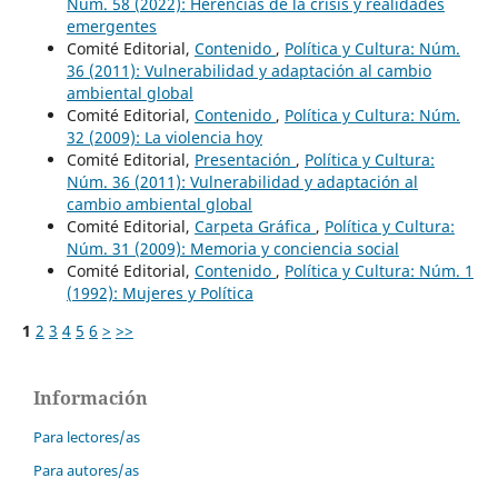
Núm. 58 (2022): Herencias de la crisis y realidades
emergentes
Comité Editorial,
Contenido
,
Política y Cultura: Núm.
36 (2011): Vulnerabilidad y adaptación al cambio
ambiental global
Comité Editorial,
Contenido
,
Política y Cultura: Núm.
32 (2009): La violencia hoy
Comité Editorial,
Presentación
,
Política y Cultura:
Núm. 36 (2011): Vulnerabilidad y adaptación al
cambio ambiental global
Comité Editorial,
Carpeta Gráfica
,
Política y Cultura:
Núm. 31 (2009): Memoria y conciencia social
Comité Editorial,
Contenido
,
Política y Cultura: Núm. 1
(1992): Mujeres y Política
1
2
3
4
5
6
>
>>
Información
Para lectores/as
Para autores/as