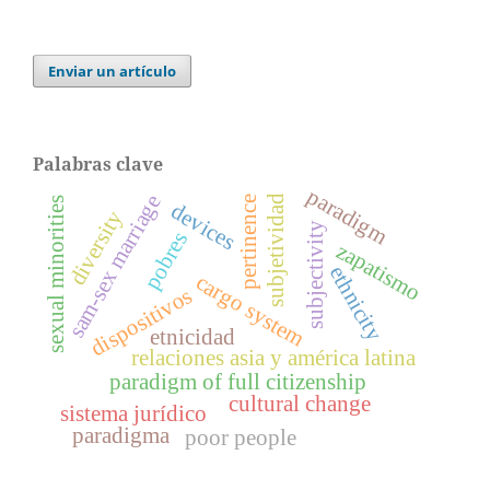
Enviar un artículo
Palabras clave
paradigm
sam-sex marriage
subjetividad
pertinence
sexual minorities
devices
diversity
subjectivity
pobres
zapatismo
ethnicity
cargo system
dispositivos
etnicidad
relaciones asia y américa latina
paradigm of full citizenship
cultural change
sistema jurídico
paradigma
poor people