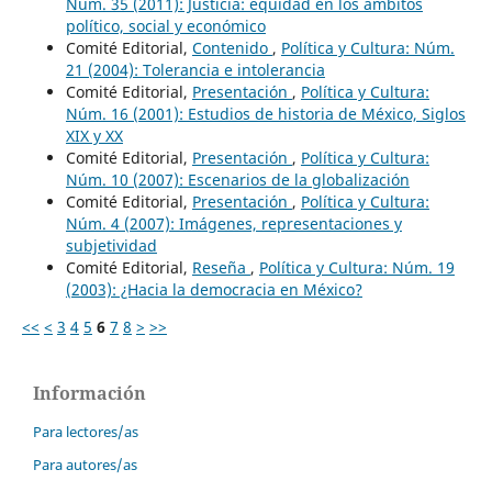
Núm. 35 (2011): Justicia: equidad en los ámbitos
político, social y económico
Comité Editorial,
Contenido
,
Política y Cultura: Núm.
21 (2004): Tolerancia e intolerancia
Comité Editorial,
Presentación
,
Política y Cultura:
Núm. 16 (2001): Estudios de historia de México, Siglos
XIX y XX
Comité Editorial,
Presentación
,
Política y Cultura:
Núm. 10 (2007): Escenarios de la globalización
Comité Editorial,
Presentación
,
Política y Cultura:
Núm. 4 (2007): Imágenes, representaciones y
subjetividad
Comité Editorial,
Reseña
,
Política y Cultura: Núm. 19
(2003): ¿Hacia la democracia en México?
<<
<
3
4
5
6
7
8
>
>>
Información
Para lectores/as
Para autores/as