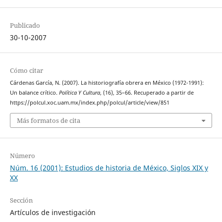
Publicado
30-10-2007
Cómo citar
Cárdenas García, N. (2007). La historiografía obrera en México (1972-1991):
Un balance crítico.
Política Y Cultura
, (16), 35–66. Recuperado a partir de
https://polcul.xoc.uam.mx/index.php/polcul/article/view/851
Más formatos de cita
Número
Núm. 16 (2001): Estudios de historia de México, Siglos XIX y
XX
Sección
Artículos de investigación