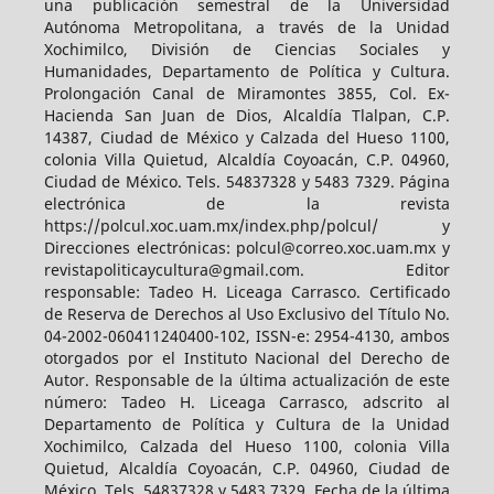
una publicación semestral de la Universidad
Autónoma Metropolitana, a través de la Unidad
Xochimilco, División de Ciencias Sociales y
Humanidades, Departamento de Política y Cultura.
Prolongación Canal de Miramontes 3855, Col. Ex-
Hacienda San Juan de Dios, Alcaldía Tlalpan, C.P.
14387, Ciudad de México y Calzada del Hueso 1100,
colonia Villa Quietud, Alcaldía Coyoacán, C.P. 04960,
Ciudad de México. Tels. 54837328 y 5483 7329. Página
electrónica de la revista
https://polcul.xoc.uam.mx/index.php/polcul/ y
Direcciones electrónicas: polcul@correo.xoc.uam.mx y
revistapoliticaycultura@gmail.com. Editor
responsable: Tadeo H. Liceaga Carrasco. Certificado
de Reserva de Derechos al Uso Exclusivo del Título No.
04-2002-060411240400-102, ISSN-e: 2954-4130, ambos
otorgados por el Instituto Nacional del Derecho de
Autor. Responsable de la última actualización de este
número: Tadeo H. Liceaga Carrasco, adscrito al
Departamento de Política y Cultura de la Unidad
Xochimilco, Calzada del Hueso 1100, colonia Villa
Quietud, Alcaldía Coyoacán, C.P. 04960, Ciudad de
México. Tels. 54837328 y 5483 7329. Fecha de la última