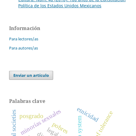
Política de los Estados Unidos Mexicanos
Información
Para lectores/as
Para autores/as
Enviar un artículo
Palabras clave
etnicidad
minorías sexuales
plural societies
paradigm of tolerance
posgrado
cargo system
pobres