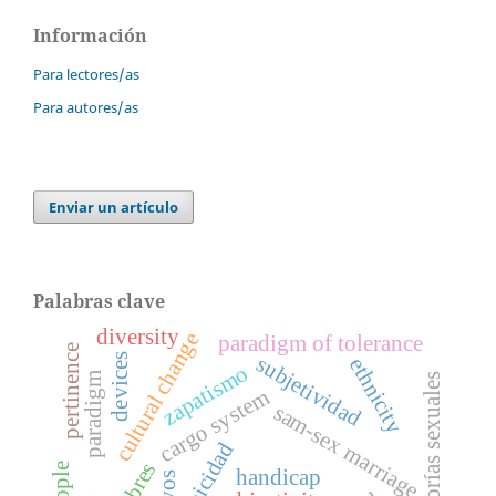
Información
Para lectores/as
Para autores/as
Enviar un artículo
Palabras clave
diversity
cultural change
paradigm of tolerance
pertinence
subjetividad
devices
ethnicity
zapatismo
paradigm
minorías sexuales
cargo system
sam-sex marriage
etnicidad
pobres
handicap