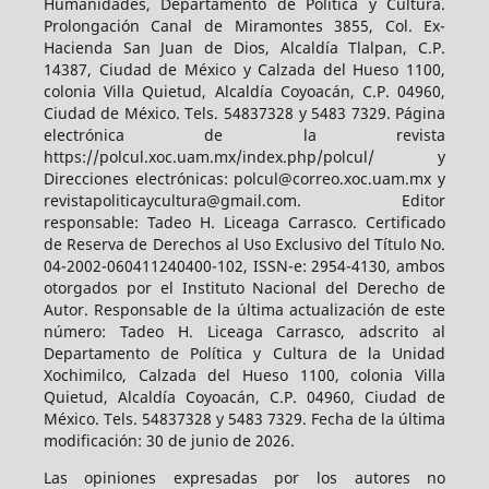
Humanidades, Departamento de Política y Cultura.
Prolongación Canal de Miramontes 3855, Col. Ex-
Hacienda San Juan de Dios, Alcaldía Tlalpan, C.P.
14387, Ciudad de México y Calzada del Hueso 1100,
colonia Villa Quietud, Alcaldía Coyoacán, C.P. 04960,
Ciudad de México. Tels. 54837328 y 5483 7329. Página
electrónica de la revista
https://polcul.xoc.uam.mx/index.php/polcul/ y
Direcciones electrónicas: polcul@correo.xoc.uam.mx y
revistapoliticaycultura@gmail.com. Editor
responsable: Tadeo H. Liceaga Carrasco. Certificado
de Reserva de Derechos al Uso Exclusivo del Título No.
04-2002-060411240400-102, ISSN-e: 2954-4130, ambos
otorgados por el Instituto Nacional del Derecho de
Autor. Responsable de la última actualización de este
número: Tadeo H. Liceaga Carrasco, adscrito al
Departamento de Política y Cultura de la Unidad
Xochimilco, Calzada del Hueso 1100, colonia Villa
Quietud, Alcaldía Coyoacán, C.P. 04960, Ciudad de
México. Tels. 54837328 y 5483 7329. Fecha de la última
modificación: 30 de junio de 2026.
Las opiniones expresadas por los autores no