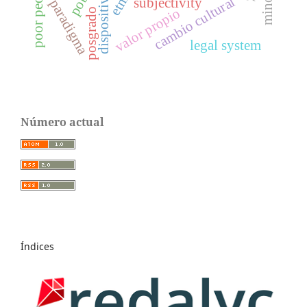
poor people
dispositivos
cambio cultural
subjectivity
paradigma
valor propio
posgrado
legal system
Número actual
Índices