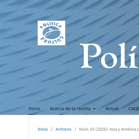
Inicio
Acerca de la revista
Actual
Catá
Inicio
/
Archivos
/
Núm. 65 (2026): Asia y América L