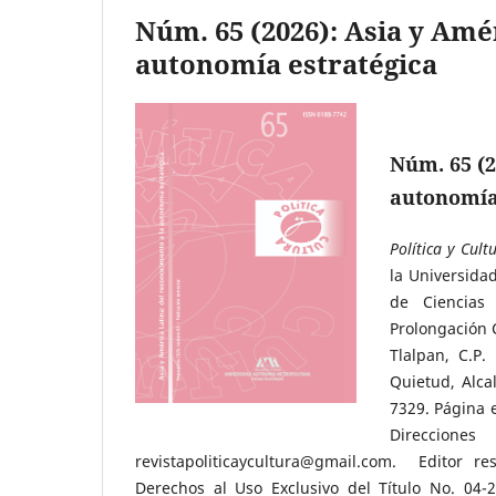
Núm. 65 (2026): Asia y Amé
autonomía estratégica
Núm. 65 (2
autonomía
Política y Cult
la Universida
de Ciencias
Prolongación 
Tlalpan, C.P
Quietud, Alca
7329. Página e
Direccio
revistapoliticaycultura@gmail.com. Editor r
Derechos al Uso Exclusivo del Título No. 04-