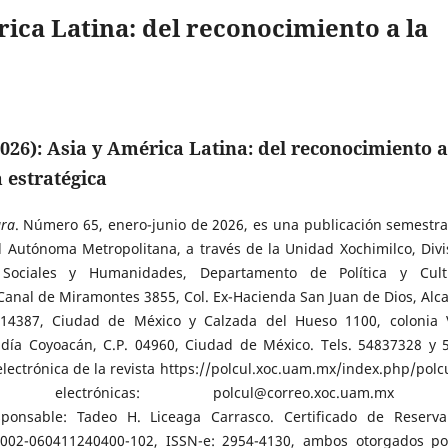
rica Latina: del reconocimiento a la
026): Asia y América Latina: del reconocimiento a
 estratégica
ura
. Número 65, enero-junio de 2026, es una publicación semestra
d Autónoma Metropolitana, a través de la Unidad Xochimilco, Divi
 Sociales y Humanidades, Departamento de Política y Cult
Canal de Miramontes 3855, Col. Ex-Hacienda San Juan de Dios, Alca
. 14387, Ciudad de México y Calzada del Hueso 1100, colonia V
ldía Coyoacán, C.P. 04960, Ciudad de México. Tels. 54837328 y 
lectrónica de la revista https://polcul.xoc.uam.mx/index.php/polcu
nes electrónicas: polcul@correo.xoc.uam.m
esponsable: Tadeo H. Liceaga Carrasco. Certificado de Reserv
2002-060411240400-102, ISSN-e: 2954-4130, ambos otorgados po