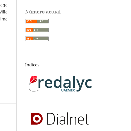
eaga
Número actual
illa
tima
Índices