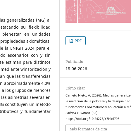
ias generalizadas (MG) al
tacando su flexibilidad
 bienestar en unidades
PDF
 propiedades axiomáticas,
 de la ENIGH 2024 para el
endo escenarios con y sin
Publicado
se estiman para distintos
18-06-2026
 mediante winsorización y
an que las transferencias
 en aproximadamente 4.0%
Cómo citar
e a los grupos de menores
Carreto Nieto, A. (2026). Medias generaliz
las asimetrías severas en
la medición de la pobreza y la desigualdad:
 MG constituyen un método
fundamentos normativos y aplicación a Mé
tributivos y fundamentar
Política Y Cultura
, (65).
https://doi.org/10.24275/YENY6798
Más formatos de cita