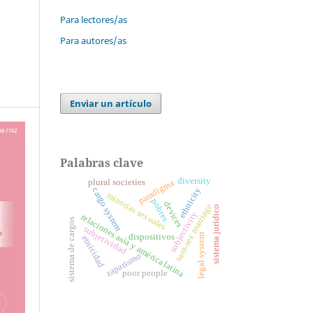
Para lectores/as
Para autores/as
Enviar un artículo
Palabras clave
diversity
plural societies
paradigma
ethnicity
cargo system
minorías sexuales
pobres
devices
sam-sex marriage
sistema jurídico
subjectivity
relaciones asia y américa latina
sistema de cargos
subjetividad
dispositivos
legal system
etnicidad
zapatismo
poor people