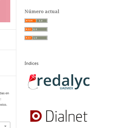
Número actual
Índices
adas en
:
xico.