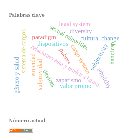
Palabras clave
legal system
sexual minorities
diversity
sistema de cargos
paradigm
cultural change
dispositivos
handicap
subjectivity
cargo system
relaciones asia y américa latina
pobres
etnicidad
género y salud
subjetividad
ethnicity
devices
zapatismo
valor propio
Número actual