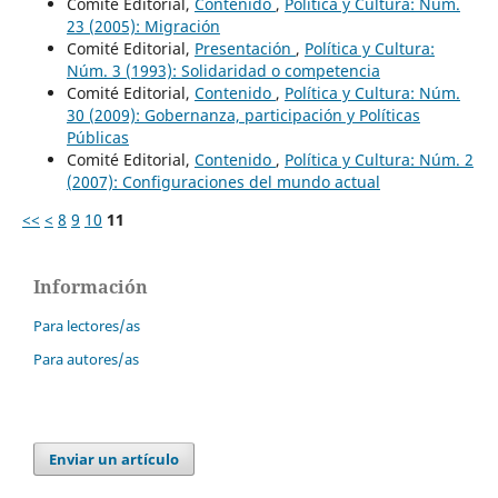
Comité Editorial,
Contenido
,
Política y Cultura: Núm.
23 (2005): Migración
Comité Editorial,
Presentación
,
Política y Cultura:
Núm. 3 (1993): Solidaridad o competencia
Comité Editorial,
Contenido
,
Política y Cultura: Núm.
30 (2009): Gobernanza, participación y Políticas
Públicas
Comité Editorial,
Contenido
,
Política y Cultura: Núm. 2
(2007): Configuraciones del mundo actual
<<
<
8
9
10
11
Información
Para lectores/as
Para autores/as
Enviar un artículo