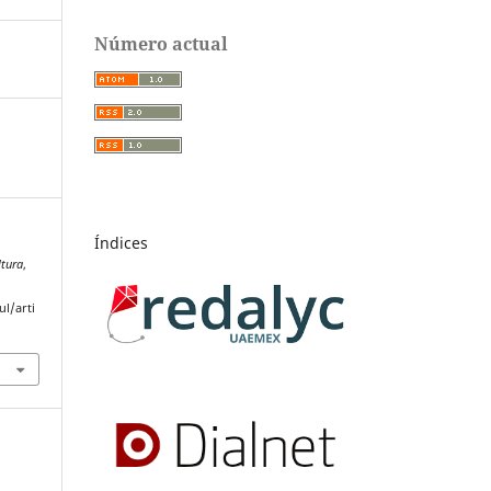
Número actual
Índices
ltura
,
l/arti