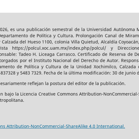
026, es una publicación semestral de la Universidad Autónoma Me
Departamento de Política y Cultura. Prolongación Canal de Miram
y Calzada del Hueso 1100, colonia Villa Quietud, Alcaldía Coyoacán
a https://polcul.xoc.uam.mx/index.php/polcul/ y Direccion
onsable: Tadeo H. Liceaga Carrasco. Certificado de Reserva de De
orgados por el Instituto Nacional del Derecho de Autor. Responsa
amento de Política y Cultura de la Unidad Xochimilco, Calzada d
4837328 y 5483 7329. Fecha de la última modificación: 30 de junio 
sariamente reflejan la postura del editor de la publicación.
n bajo la Licencia Creative Commons Attribution-NonCommercial-S
tropolitana.
s Attribution-NonCommercial-ShareAlike 4.0 International.