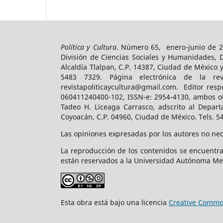
Política y Cultura
. Número 65, enero-junio de 2
División de Ciencias Sociales y Humanidades, 
Alcaldía Tlalpan, C.P. 14387, Ciudad de México 
5483 7329. Página electrónica de la revist
revistapoliticaycultura@gmail.com. Editor resp
060411240400-102, ISSN-e: 2954-4130, ambos ot
Tadeo H. Liceaga Carrasco, adscrito al Depart
Coyoacán, C.P. 04960, Ciudad de México. Tels. 5
Las opiniones expresadas por los autores no nece
La reproducción de los contenidos se encuentra
están reservados a la Universidad Autónoma Me
Esta obra está bajo una licencia
Creative Common