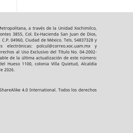
tropolitana, a través de la Unidad Xochimilco,
ontes 3855, Col. Ex-Hacienda San Juan de Dios,
, C.P. 04960, Ciudad de México. Tels. 54837328 y
es electrónicas: polcul@correo.xoc.uam.mx y
rechos al Uso Exclusivo del Título No. 04-2002-
ble de la última actualización de este número:
el Hueso 1100, colonia Villa Quietud, Alcaldía
de 2026.
hareAlike 4.0 International. Todos los derechos