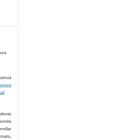
tura
encia
mons
ual
adores
rmite
rrollar
rmato,